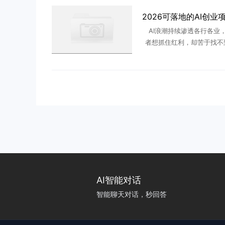
AI浪潮持续渗透各行各业
者想抓住红利，却苦于找不
可落地的细分赛道，要么盲
通用AI工具，要么看不懂行
求，投入时间资金却难变现。结
AI智能对话
智能聊天对话，秒回答