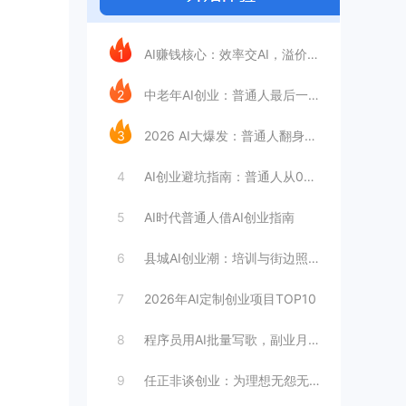
今日推荐
1
AI赚钱核心：效率交AI，溢价留给人性
2
中老年AI创业：普通人最后一次翻身机会
3
2026 AI大爆发：普通人翻身3条路，
4
AI创业避坑指南：普通人从0到1的5个致
5
AI时代普通人借AI创业指南
6
县城AI创业潮：培训与街边照相馆火了
7
2026年AI定制创业项目TOP10
8
程序员用AI批量写歌，副业月入过万？
9
任正非谈创业：为理想无怨无悔