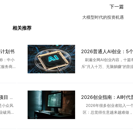
下一篇
大模型时代的投资机遇
相关推荐
业计划书
称：中小
刷遍全网AI创业内容，十篇
案服务商创
斥“月入十万、无脑躺赚”的割
系创业者，
文案，动辄几千元AI副业课，
化服务多
不提供落地路径。今天这篇
 ...
的，不卖课程、不收割，结 .
2026年5大靠谱AI赚钱项目 普通人可落地
是小众风
2026年很多创业者陷入一
业破局的
区：总觉得生意越来越难做，
象丛生：无
利消失、客户预算缩水、竞争
躺赚、高
剧，到处都是哭诉亏损、关门
 ...
声音。可现实充满割裂感：一边是