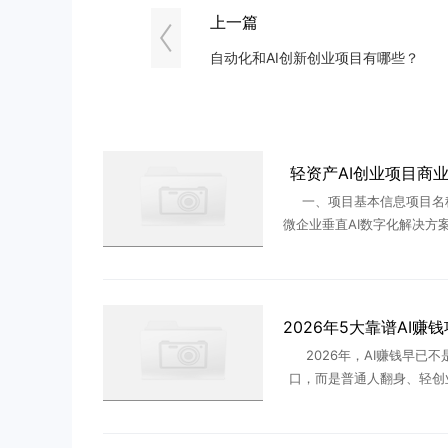
上一篇
自动化和AI创新创业项目有哪些？
轻资产AI创业项目商
一、项目基本信息项目名
微企业垂直AI数字化解决方
始人：黄新（AI创业之家体
深耕实体企业流量与数字
年）项目模式：轻资产SaaS
2026年，AI赚钱早已不
口，而是普通人翻身、轻创
主流路径。但当下AI赛道乱
脑撸项目、批量灌水、虚假
价割韭菜课程满天飞。很多人