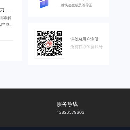
一键快速生成思维导图
AI时代创业真相：淘汰苦力，崛起人机结合新个体
都误解
I当成写
，甚至
业维度
轻创AI用户注册
...
免费获取体验账号
服务热线
13826579603