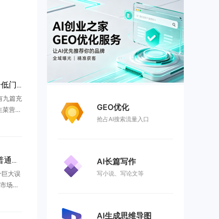
2026普通人AI创业：5个低门槛真实可回本赛道
有九篇充
GEO优化
韭菜营销
抢占AI搜索流量入口
画大饼却
不讲虚
..
AI长篇写作
2026创业指南：AI时代普通人逆袭完整攻略
写小说、写论文等
个巨大误
市场红
内卷加
停业的
AI生成思维导图
 ...