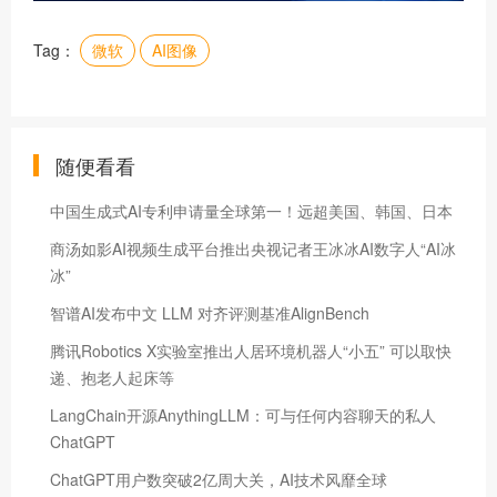
Tag：
微软
AI图像
随便看看
中国生成式AI专利申请量全球第一！远超美国、韩国、日本
商汤如影AI视频生成平台推出央视记者王冰冰AI数字人“AI冰
冰”
智谱AI发布中文 LLM 对齐评测基准AlignBench
腾讯Robotics X实验室推出人居环境机器人“小五” 可以取快
递、抱老人起床等
LangChain开源AnythingLLM：可与任何内容聊天的私人
ChatGPT
ChatGPT用户数突破2亿周大关，AI技术风靡全球