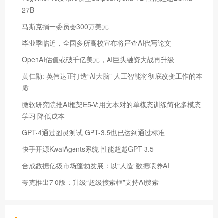
27B
马斯克捐一委员会300万美元
毕业季临近，全国多所高校宣布将严查AI代写论文
OpenAI估值或破千亿美元，AI巨头融资大战再升级
黄仁勋: 英伟达正打造“AI大脑” 人工智能将彻底改变工作的本
质
微软研究院推AI框架E5-V:用文本对的单模态训练简化多模态
学习 降低成本
GPT-4通过图灵测试 GPT-3.5也已达到通过标准
快手开源KwaiAgents系统 性能超越GPT-3.5
合成数据亿级市场蓬勃发展：以“人造”数据喂养AI
夸克推出7.0版：升级“超级搜索框”支持AI搜索