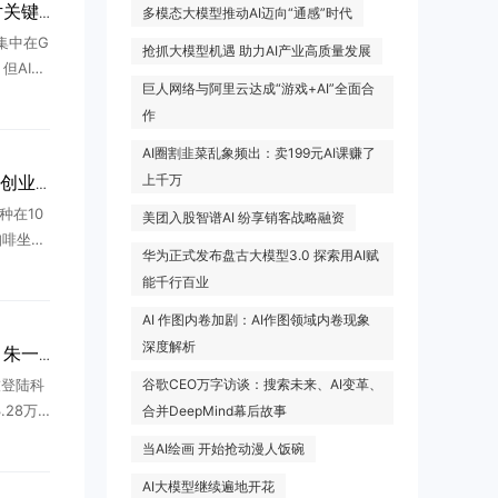
深圳70后夫妻，卖AI芯片关键配件，年入21亿！全球第一
多模态大模型推动AI迈向“通感”时代
集中在G
抢抓大模型机遇 助力AI产业高质量发展
但AI创
巨人网络与阿里云达成“游戏+AI”全面合
产业链
作
正在向
 ...
AI圈割韭菜乱象频出：卖199元AI课赚了
上千万
五分钟到清华，楼里的AI创业众生相
种在10
美团入股智谱AI 纷享销客战略融资
咖啡坐一
华为正式发布盘古大模型3.0 探索用AI赋
交换微
能千行百业
闻。不断
.
AI 作图内卷加剧：AI作图领域内卷现象
深度解析
长鑫科技3.28万亿市值，朱一明376亿全分给员工
技登陆科
谷歌CEO万字访谈：搜索未来、AI变革、
28万
合并DeepMind幕后故事
股市值榜
当AI绘画 开始抢动漫人饭碗
里，最震
.
AI大模型继续遍地开花