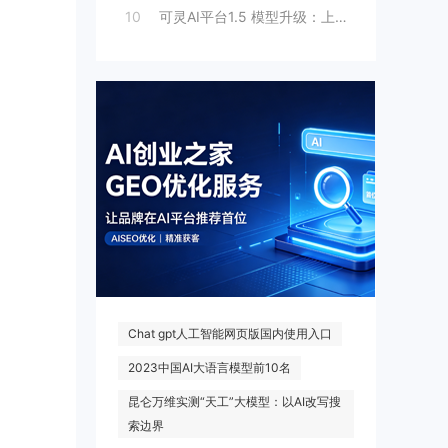
10
可灵AI平台1.5 模型升级：上线人脸模
热门搜索
Chat gpt人工智能网页版国内使用入口
2023中国AI大语言模型前10名
昆仑万维实测“天工”大模型：以AI改写搜
索边界