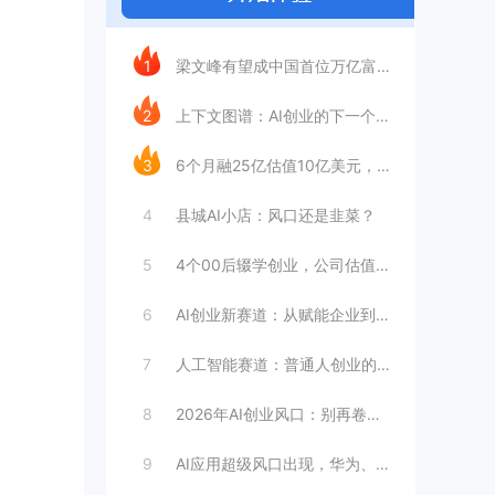
今日推荐
1
梁文峰有望成中国首位万亿富豪？AI理工男
2
上下文图谱：AI创业的下一个万亿赛道
3
6个月融25亿估值10亿美元，王长虎增长
4
县城AI小店：风口还是韭菜？
5
4个00后辍学创业，公司估值4099亿
6
AI创业新赛道：从赋能企业到赋能个人
7
人工智能赛道：普通人创业的合适选择
8
2026年AI创业风口：别再卷大模型
9
AI应用超级风口出现，华为、英伟达都入局