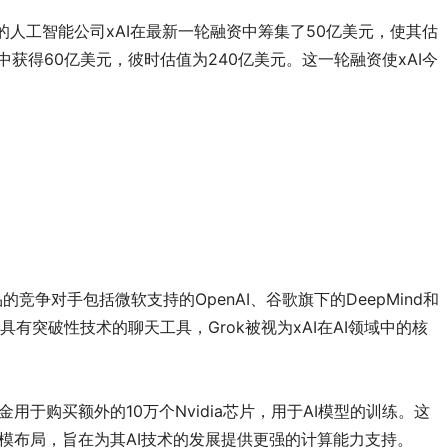
人工智能公司xAI在
最新
一轮融资中筹集了50亿美元，使其估
中获得60亿美元，彼时估值为240亿美元。这一轮融资使xAI今
的竞争对手包括微软支持的OpenAI、谷歌旗下的DeepMind和
有突破性技术的聊天工具，Grok被视为xAI在AI领域中的核
用于购买额外的10万个Nvidia芯片，用于AI模型的训练。这
规模布局，旨在为其AI技术的发展提供更强的计算能力支持。