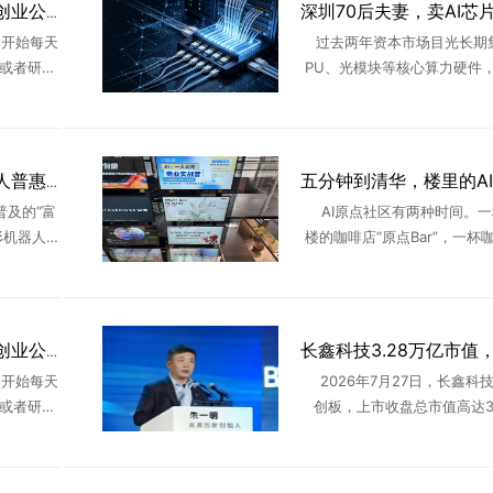
互联网大厂不香了？AI创业公司正在「吸走」年轻人
开始每天
过去两年资本市场目光长期
g，或者研究
PU、光模块等核心算力硬件，
。8点钟，
业之家产业调研团队持续跟踪
。一年前，
上下游发现：算力基建的红利
细分精密零部件传导。深圳本土
聋人创业者打造AI机器人普惠平台，欲破解产业痛点
普及的“富
AI原点社区有两种时间。一
形机器人赛
楼的咖啡店“原点Bar”，一杯
化落地的
个下午，和陌生人交换项目、
s在多个超
信、交换关于AI行业的一切见
..
有新人涌入，也不断有 ..
互联网大厂不香了？AI创业公司正在“吸走”年轻人
开始每天
2026年7月27日，长鑫科
g，或者研究
创板，上市收盘总市值高达3.
。8点钟，
亿，一举超越工商银行登顶A
。一年前，
首。这场轰动资本市场的IPO
撼市场的不是万亿估值 ..