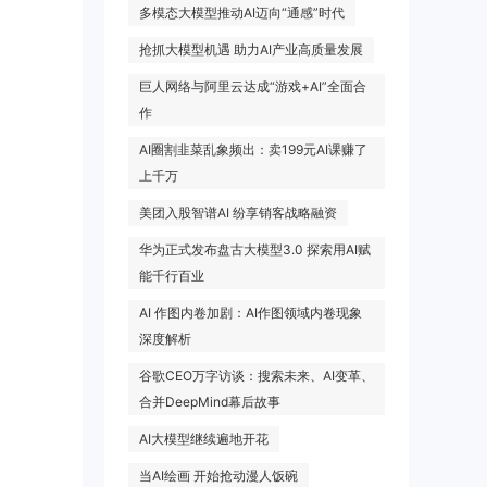
多模态大模型推动AI迈向“通感”时代
抢抓大模型机遇 助力AI产业高质量发展
巨人网络与阿里云达成“游戏+AI”全面合
作
AI圈割韭菜乱象频出：卖199元AI课赚了
上千万
美团入股智谱AI 纷享销客战略融资
华为正式发布盘古大模型3.0 探索用AI赋
能千行百业
AI 作图内卷加剧：AI作图领域内卷现象
深度解析
谷歌CEO万字访谈：搜索未来、AI变革、
合并DeepMind幕后故事
AI大模型继续遍地开花
当AI绘画 开始抢动漫人饭碗