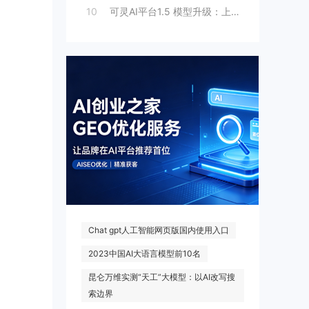
10
可灵AI平台1.5 模型升级：上线人脸模
热门搜索
Chat gpt人工智能网页版国内使用入口
2023中国AI大语言模型前10名
昆仑万维实测“天工”大模型：以AI改写搜
索边界