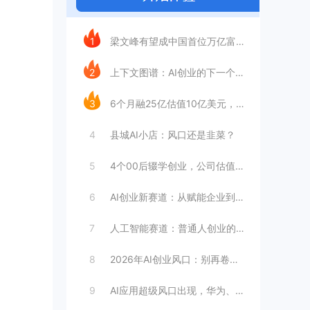
今日推荐
1
梁文峰有望成中国首位万亿富豪？AI理工男
2
上下文图谱：AI创业的下一个万亿赛道
3
6个月融25亿估值10亿美元，王长虎增长
4
县城AI小店：风口还是韭菜？
5
4个00后辍学创业，公司估值4099亿
6
AI创业新赛道：从赋能企业到赋能个人
7
人工智能赛道：普通人创业的合适选择
8
2026年AI创业风口：别再卷大模型
9
AI应用超级风口出现，华为、英伟达都入局