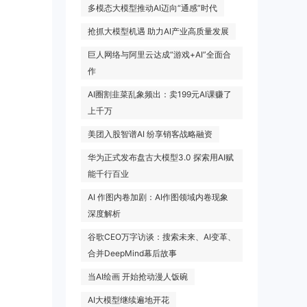
多模态大模型推动AI迈向“通感”时代
抢抓大模型机遇 助力AI产业高质量发展
巨人网络与阿里云达成“游戏+AI”全面合
作
AI圈割韭菜乱象频出：卖199元AI课赚了
上千万
美团入股智谱AI 纷享销客战略融资
华为正式发布盘古大模型3.0 探索用AI赋
能千行百业
AI 作图内卷加剧：AI作图领域内卷现象
深度解析
谷歌CEO万字访谈：搜索未来、AI变革、
合并DeepMind幕后故事
当AI绘画 开始抢动漫人饭碗
AI大模型继续遍地开花