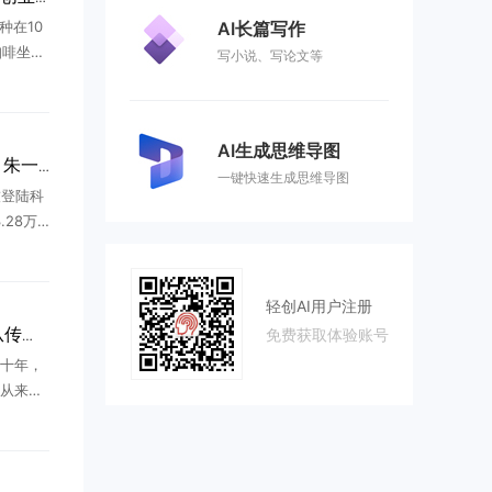
AI长篇写作
种在10
咖啡坐一
写小说、写论文等
交换微
闻。不断
.
AI生成思维导图
长鑫科技3.28万亿市值，朱一明376亿全分给员工
一键快速生成思维导图
技登陆科
28万
股市值榜
里，最震
.
轻创AI用户注册
免费获取体验账号
深耕AI创业服务20年：从传统互联网到新商业领跑者
十年，
从来不
，而是
。所有
跟着时