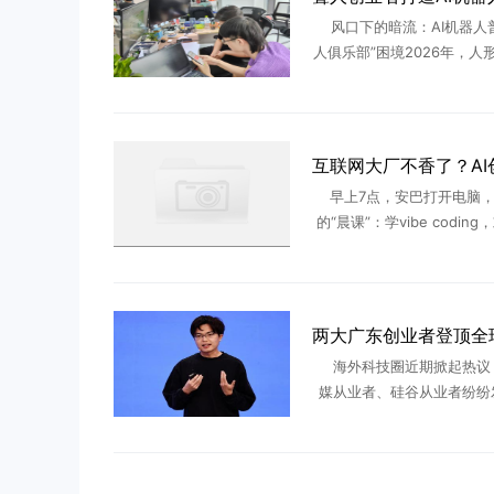
风口下的暗流：AI机器人
人俱乐部”困境2026年，人
道正经历从概念炒作到产业
关键转折。特斯拉Optimu
级工厂实现千台级部 .
早上7点，安巴打开电脑，
的“晨课”：学vibe codin
大模型们最新迭代出的能力
洗漱整理；8点半出门上班
26岁的安巴从 ...
海外科技圈近期掀起热议
媒从业者、硅谷从业者纷纷
今顶尖AI人才为何纷纷选择
土创业？答案藏在两位出身
业者身上——月之暗面创始人杨