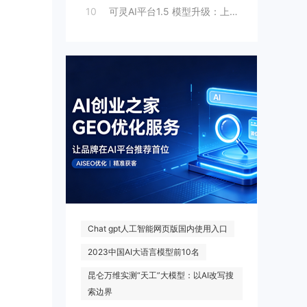
10
可灵AI平台1.5 模型升级：上线人脸模
热门搜索
Chat gpt人工智能网页版国内使用入口
2023中国AI大语言模型前10名
昆仑万维实测“天工”大模型：以AI改写搜
索边界