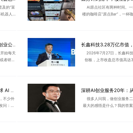
普及的“富
AI原点社区有两种时间。一
形机器人赛
楼的咖啡店“原点Bar”，一杯
化落地的
个下午，和陌生人交换项目、
s在多个超
信、交换关于AI行业的一切见
..
有新人涌入，也不断有 ..
互联网大厂不香了？AI创业公司正在“吸走”年轻人
开始每天
2026年7月27日，长鑫科
g，或者研究
创板，上市收盘总市值高达3.
。8点钟，
亿，一举超越工商银行登顶A
。一年前，
首。这场轰动资本市场的IPO
撼市场的不是万亿估值 ..
两大广东创业者登顶全球 AI 赛道：两种创业路径，撑起国产大模型半边天
，不少外
很多人问我，做创业服务二
发问：如
最大的感悟是什么？我的答案
留在中国本
是技巧、不是流量、不是风口
广东的创
一句话：顺势者起，守正者久
植 ...
长期的创业，都是看懂时代、
代 ...