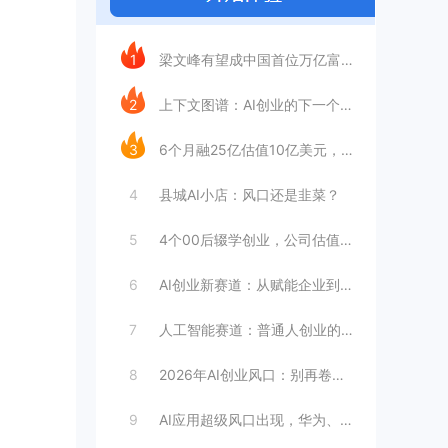
今日推荐
1
梁文峰有望成中国首位万亿富豪？AI理工男
2
上下文图谱：AI创业的下一个万亿赛道
3
6个月融25亿估值10亿美元，王长虎增长
4
县城AI小店：风口还是韭菜？
5
4个00后辍学创业，公司估值4099亿
6
AI创业新赛道：从赋能企业到赋能个人
7
人工智能赛道：普通人创业的合适选择
8
2026年AI创业风口：别再卷大模型
9
AI应用超级风口出现，华为、英伟达都入局