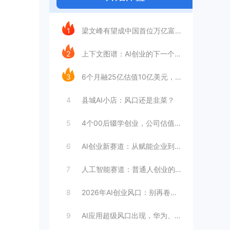
今日推荐
1
梁文峰有望成中国首位万亿富豪？AI理工男
2
上下文图谱：AI创业的下一个万亿赛道
3
6个月融25亿估值10亿美元，王长虎增长
4
县城AI小店：风口还是韭菜？
5
4个00后辍学创业，公司估值4099亿
6
AI创业新赛道：从赋能企业到赋能个人
7
人工智能赛道：普通人创业的合适选择
8
2026年AI创业风口：别再卷大模型
9
AI应用超级风口出现，华为、英伟达都入局