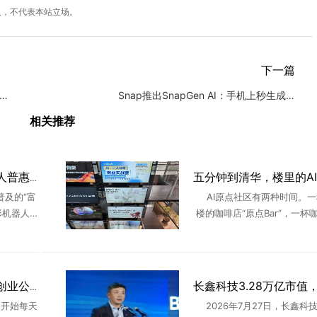
人，不代表本站立场。
下一篇
节跳动否认开发AI手机传闻：未有相关计划
Snap推出SnapGen AI：手机上秒生成高分辨率图像
相关推荐
聋人创业者打造AI机器人普惠平台，欲破解产业痛点
普及的“富
AI原点社区有两种时间。一
形机器人赛
楼的咖啡店“原点Bar”，一杯
化落地的
个下午，和陌生人交换项目、
s在多个超
信、交换关于AI行业的一切见
..
有新人涌入，也不断有 ..
互联网大厂不香了？AI创业公司正在“吸走”年轻人
开始每天
2026年7月27日，长鑫科