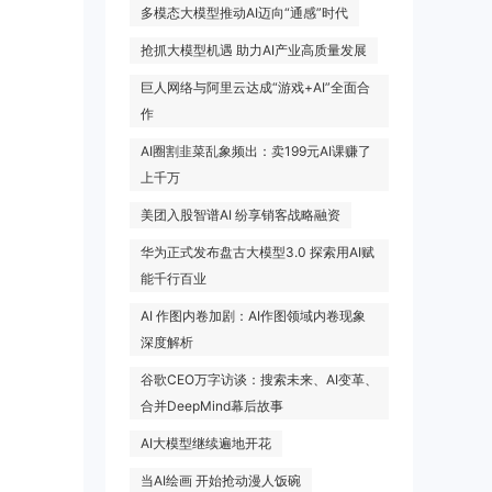
多模态大模型推动AI迈向“通感”时代
抢抓大模型机遇 助力AI产业高质量发展
巨人网络与阿里云达成“游戏+AI”全面合
作
AI圈割韭菜乱象频出：卖199元AI课赚了
上千万
美团入股智谱AI 纷享销客战略融资
华为正式发布盘古大模型3.0 探索用AI赋
能千行百业
AI 作图内卷加剧：AI作图领域内卷现象
深度解析
谷歌CEO万字访谈：搜索未来、AI变革、
合并DeepMind幕后故事
AI大模型继续遍地开花
当AI绘画 开始抢动漫人饭碗