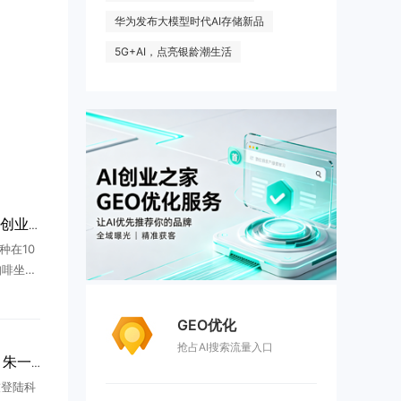
华为发布大模型时代AI存储新品
5G+AI，点亮银龄潮生活
五分钟到清华，楼里的AI创业众生相
种在10
咖啡坐一
交换微
闻。不断
GEO优化
.
抢占AI搜索流量入口
长鑫科技3.28万亿市值，朱一明376亿全分给员工
技登陆科