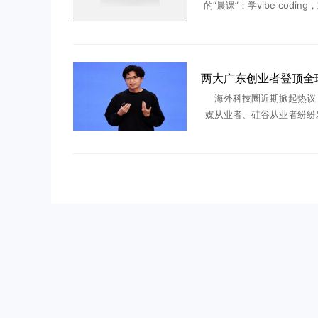
的“晨课”：学vibe codin
大模型们最新迭代出的能力
洗漱整理；8点半出门上班
26岁的安巴从 ...
海外科技圈近期掀起热议
媒从业者、硅谷从业者纷纷
今顶尖AI人才为何纷纷选择
土创业？答案藏在两位出身
业者身上——月之暗面创始人杨