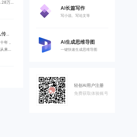
28万
AI长篇写作
股市值榜
写小说、写论文等
里，最震
.
深耕AI创业服务20年：从传统互联网到新商业领跑者
AI生成思维导图
十年，
从来不
一键快速生成思维导图
，而是
。所有
跟着时
轻创AI用户注册
免费获取体验账号