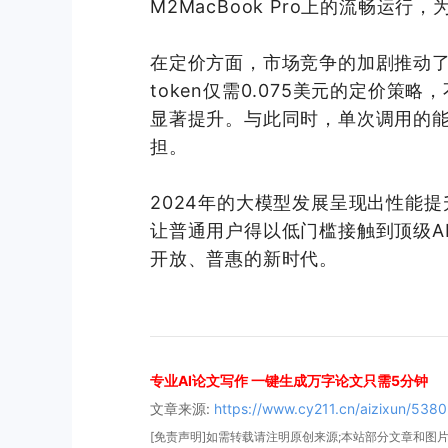
M2MacBook Pro上的流畅运
在定价方面，市场竞争的加剧推动了服务
token仅需0.075美元的定价
显著提升。与此同时，单次调用的
担。
2024年的大模型发展呈现出性能
让普通用户得以低门槛接触到
顶级
开放、普惠的新时代。
专业AI论文写作 一键生成万字论文只需5分钟
文章来源:
https://www.cy211.cn/aizixun/5380
[免责声明]如需转载请注明原创来源;本站部分文章和图片来