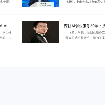
g，或者研究
创板，上市收盘总市值高达3.
。8点钟，
亿，一举超越工商银行登顶A
。一年前，
首。这场轰动资本市场的IPO
撼市场的不是万亿估值 ..
两大广东创业者登顶全球 AI 赛道：两种创业路径，撑起国产大模型半边天
，不少外
很多人问我，做创业服务二
发问：如
最大的感悟是什么？我的答案
留在中国本
是技巧、不是流量、不是风口
广东的创
一句话：顺势者起，守正者久
植 ...
长期的创业，都是看懂时代、
代 ...