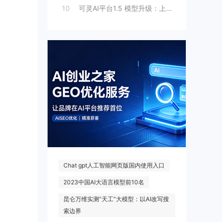
10
可灵AI平台1.5 模型升级：上线人脸模
热门搜索
Chat gpt人工智能网页版国内使用入口
2023中国AI大语言模型前10名
昆仑万维实测“天工”大模型：以AI改写搜
索边界