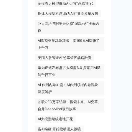
多模态大模型推动AI迈向“通感”时代
抢抓大模型机遇 助力AI产业高质量发展
巨人网络与阿里云达成“游戏+AI”全面合
作
AI圈割韭菜乱象频出：卖199元AI课赚了
上千万
美团入股智谱AI 纷享销客战略融资
华为正式发布盘古大模型3.0 探索用AI赋
能千行百业
AI 作图内卷加剧：AI作图领域内卷现象
深度解析
谷歌CEO万字访谈：搜索未来、AI变革、
合并DeepMind幕后故事
AI大模型继续遍地开花
当AI绘画 开始抢动漫人饭碗