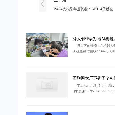
2024大模型年度复盘：GPT-4垄断被打
风口下的暗流：AI机器人
人俱乐部”困境2026年，人
道正经历从概念炒作到产业
关键转折。特斯拉Optimu
级工厂实现千台级部 .
早上7点，安巴打开电脑，
的“晨课”：学vibe codin
大模型们最新迭代出的能力
洗漱整理；8点半出门上班
26岁的安巴从 ...