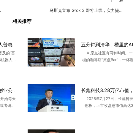
破，大模型服务价格
马斯克宣布 Grok 3 即将上线，实力提升十倍！
相关推荐
聋人创业者打造AI机器人普惠平台，欲破解产业痛点
普及的“富
AI原点社区有两种时间。一
形机器人赛
楼的咖啡店“原点Bar”，一杯
化落地的
个下午，和陌生人交换项目、
s在多个超
信、交换关于AI行业的一切见
..
有新人涌入，也不断有 ..
互联网大厂不香了？AI创业公司正在“吸走”年轻人
开始每天
2026年7月27日，长鑫科
g，或者研究
创板，上市收盘总市值高达3.
。8点钟，
亿，一举超越工商银行登顶A
。一年前，
首。这场轰动资本市场的IPO
撼市场的不是万亿估值 ..