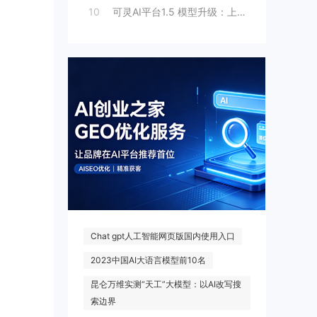
10
可灵AI平台1.5 模型升级：上线人脸模
热门搜索
Chat gpt人工智能网页版国内使用入口
2023中国AI大语言模型前10名
昆仑万维实测“天工”大模型：以AI改写搜
索边界