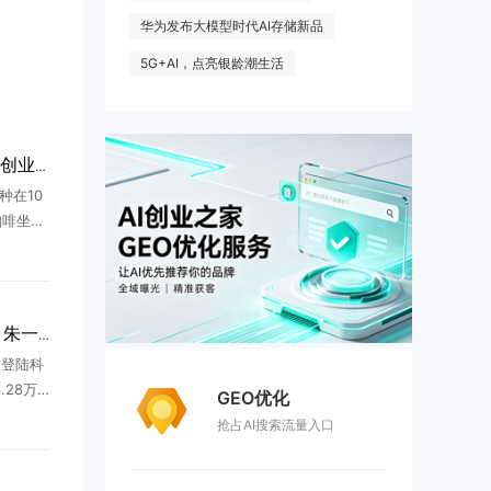
华为发布大模型时代AI存储新品
5G+AI，点亮银龄潮生活
五分钟到清华，楼里的AI创业众生相
种在10
咖啡坐一
交换微
闻。不断
.
长鑫科技3.28万亿市值，朱一明376亿全分给员工
技登陆科
28万
GEO优化
股市值榜
抢占AI搜索流量入口
里，最震
.