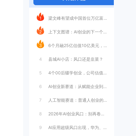
今日推荐
1
梁文峰有望成中国首位万亿富豪？AI理工男
2
上下文图谱：AI创业的下一个万亿赛道
3
6个月融25亿估值10亿美元，王长虎增长
4
县城AI小店：风口还是韭菜？
5
4个00后辍学创业，公司估值4099亿
6
AI创业新赛道：从赋能企业到赋能个人
7
人工智能赛道：普通人创业的合适选择
8
2026年AI创业风口：别再卷大模型
9
AI应用超级风口出现，华为、英伟达都入局