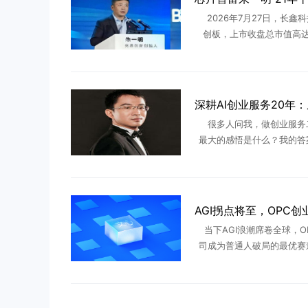
2026年7月27日，长鑫
创板，上市收盘总市值高达3
亿，一举超越工商银行登顶
首。这场轰动资本市场的IP
撼市场的不是万亿估值 .
很多人问我，做创业服务
最大的感悟是什么？我的答
是技巧、不是流量、不是风
一句话：顺势者起，守正者
长期的创业，都是看懂时代
代 ...
当下AGI浪潮席卷全球，O
司成为普通人破局的最优赛
结合行业底层趋势，跟所有
透未来三年的布局逻辑。最
度全部围绕AGI展开，Kim 