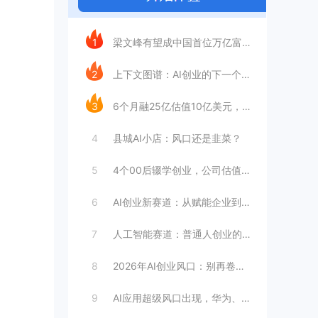
今日推荐
1
梁文峰有望成中国首位万亿富豪？AI理工男
2
上下文图谱：AI创业的下一个万亿赛道
3
6个月融25亿估值10亿美元，王长虎增长
4
县城AI小店：风口还是韭菜？
5
4个00后辍学创业，公司估值4099亿
6
AI创业新赛道：从赋能企业到赋能个人
7
人工智能赛道：普通人创业的合适选择
8
2026年AI创业风口：别再卷大模型
9
AI应用超级风口出现，华为、英伟达都入局