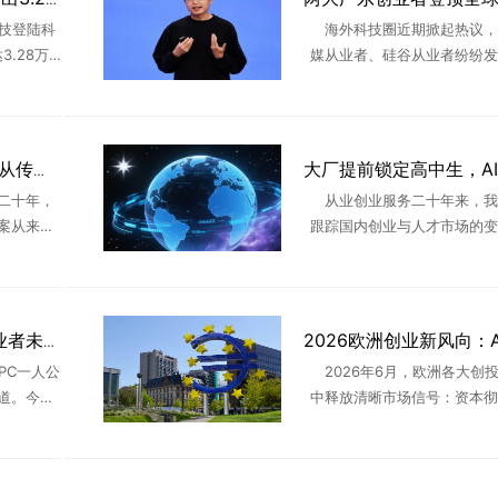
科技登陆科
海外科技圈近期掀起热议，
.28万
媒从业者、硅谷从业者纷纷发
A股市值榜
今顶尖AI人才为何纷纷选择留
O里，最震
土创业？答案藏在两位出身广
..
业者身上——月之暗面创始人杨植
深耕AI创业服务20年：从传统互联网到新商业领跑者
二十年，
从业创业服务二十年来，我
案从来不
跟踪国内创业与人才市场的变
口，而是
年一个非常明显的行业信号值
久。所有
家长、学生、创业者重视：各大
、跟着时
大厂已经不再只盯着大学生，直接
AGI拐点将至，OPC创业者未来三年的时代红利
PC一人公
2026年6月，欧洲各大创
道。今天
中释放清晰市场信号：资本彻
创业者讲
空洞科技概念炒作，资金、行
近行业热
全面向垂直落地AI、工业机器
...
制造、气候科技、合规金融科 