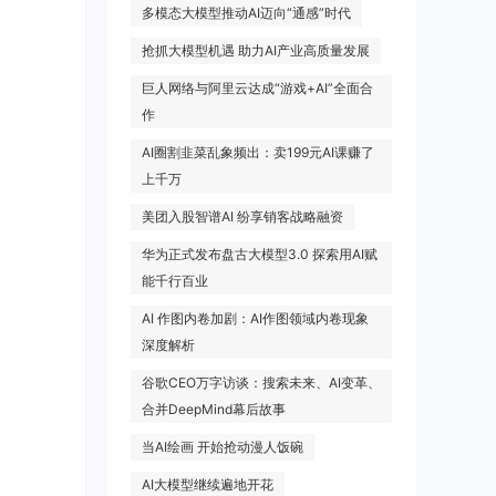
多模态大模型推动AI迈向“通感”时代
抢抓大模型机遇 助力AI产业高质量发展
巨人网络与阿里云达成“游戏+AI”全面合
作
AI圈割韭菜乱象频出：卖199元AI课赚了
上千万
美团入股智谱AI 纷享销客战略融资
华为正式发布盘古大模型3.0 探索用AI赋
能千行百业
AI 作图内卷加剧：AI作图领域内卷现象
深度解析
谷歌CEO万字访谈：搜索未来、AI变革、
合并DeepMind幕后故事
当AI绘画 开始抢动漫人饭碗
AI大模型继续遍地开花