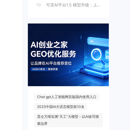
10
可灵AI平台1.5 模型升级：上线人脸模
热门搜索
Chat gpt人工智能网页版国内使用入口
2023中国AI大语言模型前10名
昆仑万维实测“天工”大模型：以AI改写搜
索边界