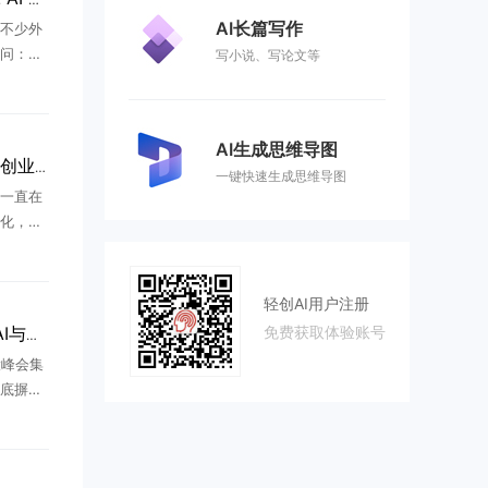
AI长篇写作
不少外
问：如
写小说、写论文等
在中国本
东的创
 ...
AI生成思维导图
大厂提前锁定高中生，AI创业改写年轻人出路
一键快速生成思维导图
一直在
化，今
得所有
AI科技
 ...
轻创AI用户注册
免费获取体验账号
2026欧洲创业新风向：AI与工业硬科技成资本核心赛道
投峰会集
底摒弃
业资源
人、先进
...