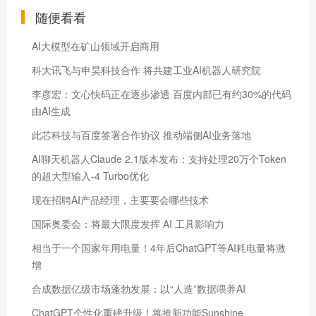
随便看看
AI大模型在矿山领域开启商用
科大讯飞与申昊科技合作 将共建工业AI机器人研究院
李彦宏：文心快码正在逐步渗透 百度内部已有约30%的代码
由AI生成
此芯科技与百度签署合作协议 推动端侧AI业务落地
AI聊天机器人Claude 2.1版本发布：支持处理20万个Token
的超大型输入-4 Turbo优化
现在招聘AI产品经理，主要要会哪些技术
国际奥委会：将最大限度发挥 AI 工具影响力
相当于一个国家年用电量！4年后ChatGPT等AI耗电量将激
增
合成数据亿级市场蓬勃发展：以“人造”数据喂养AI
ChatGPT个性化重磅升级！将推新功能Sunshine