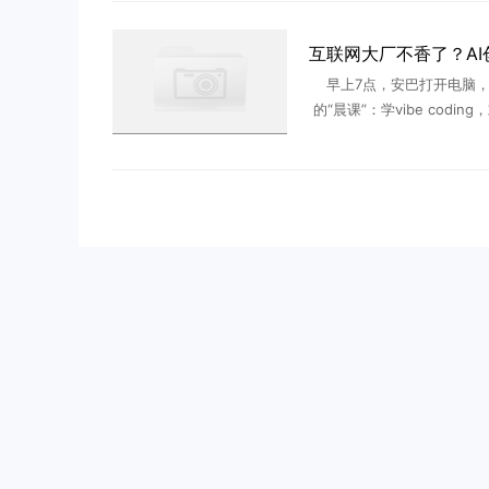
级工厂实现千台级部 .
早上7点，安巴打开电脑，
的“晨课”：学vibe codin
大模型们最新迭代出的能力
洗漱整理；8点半出门上班
26岁的安巴从 ...