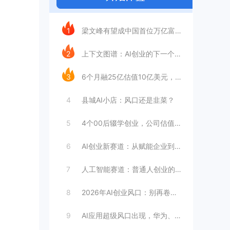
今日推荐
1
梁文峰有望成中国首位万亿富豪？AI理工男
2
上下文图谱：AI创业的下一个万亿赛道
3
6个月融25亿估值10亿美元，王长虎增长
4
县城AI小店：风口还是韭菜？
5
4个00后辍学创业，公司估值4099亿
6
AI创业新赛道：从赋能企业到赋能个人
7
人工智能赛道：普通人创业的合适选择
8
2026年AI创业风口：别再卷大模型
9
AI应用超级风口出现，华为、英伟达都入局