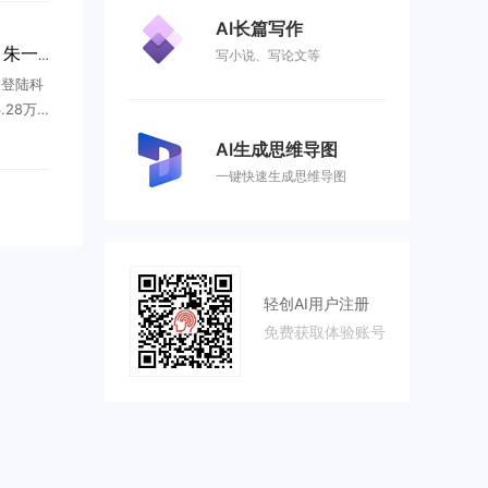
.
AI长篇写作
长鑫科技3.28万亿市值，朱一明376亿全分给员工
写小说、写论文等
技登陆科
28万
股市值榜
AI生成思维导图
里，最震
一键快速生成思维导图
.
轻创AI用户注册
免费获取体验账号