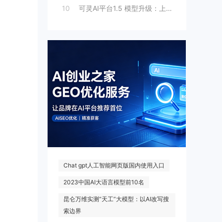
10
可灵AI平台1.5 模型升级：上线人脸模
热门搜索
Chat gpt人工智能网页版国内使用入口
2023中国AI大语言模型前10名
昆仑万维实测“天工”大模型：以AI改写搜
索边界