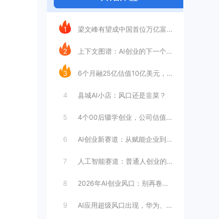
今日推荐
1
梁文峰有望成中国首位万亿富豪？AI理工男
2
上下文图谱：AI创业的下一个万亿赛道
3
6个月融25亿估值10亿美元，王长虎增长
4
县城AI小店：风口还是韭菜？
5
4个00后辍学创业，公司估值4099亿
6
AI创业新赛道：从赋能企业到赋能个人
7
人工智能赛道：普通人创业的合适选择
8
2026年AI创业风口：别再卷大模型
9
AI应用超级风口出现，华为、英伟达都入局