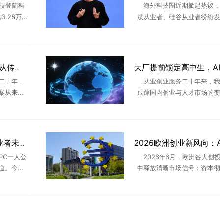
科技登陆科
海外科技圈近期掀起热议，
.28万
媒从业者、硅谷从业者纷纷发
A股市值榜
今顶尖AI人才为何纷纷选择留
O里，最震
土创业？答案藏在两位出身广
..
业者身上——月之暗面创始人杨植
深耕AI创业服务20年：从传统互联网到新商业领跑者
二十年，
从业创业服务二十年来，我
案从来不
跟踪国内创业与人才市场的变
口，而是
年一个非常明显的行业信号值
久。所有
家长、学生、创业者重视：各大
、跟着时
大厂已经不再只盯着大学生，直接
AGI拐点将至，OPC创业者未来三年的时代红利
PC一人公
2026年6月，欧洲各大创
道。今天
中释放清晰市场信号：资本彻
创业者讲
空洞科技概念炒作，资金、行
近行业热
全面向垂直落地AI、工业机器
...
制造、气候科技、合规金融科 