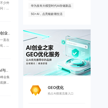
不少外
华为发布大模型时代AI存储新品
问：如
在中国本
5G+AI，点亮银龄潮生活
东的创
 ...
大厂提前锁定高中生，AI创业改写年轻人出路
一直在
化，今
得所有
AI科技
 ...
2026欧洲创业新风向：AI与工业硬科技成资本核心赛道
投峰会集
底摒弃
GEO优化
业资源
抢占AI搜索流量入口
人、先进
...