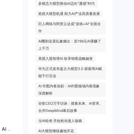
多模态大模型推动AI迈向“通感”时代
抢抓大模型机遇 助力AI产业高质量发展
巨人网络与阿里云达成“游戏+AI”全面合
作
AI圈割韭菜乱象频出：卖199元AI课赚了
上千万
美团入股智谱AI 纷享销客战略融资
华为正式发布盘古大模型3.0 探索用AI赋
能千行百业
AI 作图内卷加剧：AI作图领域内卷现象
深度解析
谷歌CEO万字访谈：搜索未来、AI变革、
合并DeepMind幕后故事
当AI绘画 开始抢动漫人饭碗
两大广东创业者登顶全球 AI 赛道：两种创业路径，撑起国产大模型半边天
AI大模型继续遍地开花