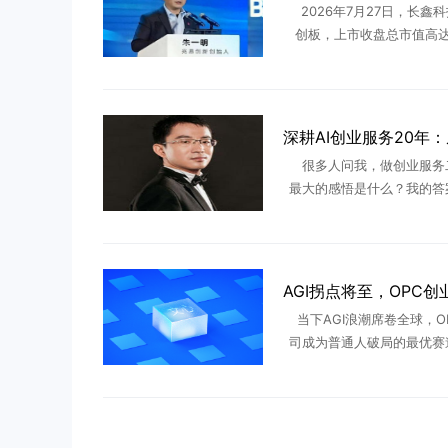
2026年7月27日，长鑫
创板，上市收盘总市值高达3
亿，一举超越工商银行登顶
首。这场轰动资本市场的IP
撼市场的不是万亿估值 .
很多人问我，做创业服务
最大的感悟是什么？我的答
是技巧、不是流量、不是风
一句话：顺势者起，守正者
长期的创业，都是看懂时代
代 ...
当下AGI浪潮席卷全球，O
司成为普通人破局的最优赛
结合行业底层趋势，跟所有
透未来三年的布局逻辑。最
度全部围绕AGI展开，Kim 