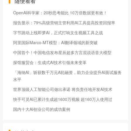
随便看看
OpenAI科学家：20秒思考能比 10万倍数据更有效！
报告显示：79%高级营销主管利用AI工具提高投资回报率
字节跳动上线即梦AI，正式打响文生视频工具之战
阿里国际Marco-MT模型：AI翻译领域的新突破
中国首个！中国电信发布星辰超多方言混说语音大模型
探馆服贸会：生成式AI技术引领未来变革
「海纳AI」斩获数千万元A轮融资，助力企业提升AI面试服务
水平
世界顶级人工智能公司做出承诺 将负责任地开发AI技术
快手可灵AI已累计生成超1600万视频 超160万人使用过
国内十大AI创业公司的成功案例