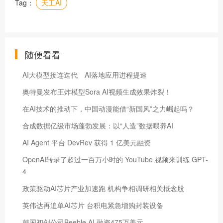
Tag：
天工AI
随便看看
AI大模型接连迭代 AI落地应用进程提速
奥特曼发布王炸模型Sora AI视频生成效果炸裂！
在AI技术的推动下，中国动漫能借“新国风”之力崛起吗？
合成数据亿级市场蓬勃发展：以“人造”数据喂养AI
​AI Agent 平台 DevRev 获得 1 亿美元融资
OpenAI转录了超过一百万小时的 YouTube 视频来训练 GPT-
4
政策驱动AI芯片产业加速跑 机构争相调研相关概念股
英伟达再追单AI芯片 台积电紧急增购封装设备
韩国初创公司Beeble AI 融资475万美元