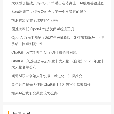
大模型价格战开局40天：羊毛出在猪身上，AI独角兽很受伤
Sora出来了，特效公司会是第一个被替代的吗？
胡润首次发布全球猎豹企业榜
因准确率低 OpenAI悄然关闭AI检测工具
OpenAI前员工预测：2027年AGI降临，GPT智商飙升，4年
从幼儿园蹿到高中生
ChatGPT发布1周年 ChatGPT成长时间线
ChatGPT入选自然杂志年度十大人物 《自然》2023 年度十
大人物名单公布
闻道AI联合创始人朱悦瀛：AI进化，知识嬗变
黄仁勋自曝每天使用ChatGPT！相信它会越来越强
如果AI让我们变愚蠢该怎么办
推荐文章