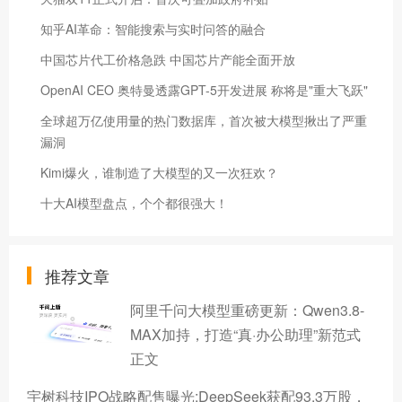
知乎AI革命：智能搜索与实时问答的融合
中国芯片代工价格急跌 中国芯片产能全面开放
OpenAI CEO 奥特曼透露GPT-5开发进展 称将是"重大飞跃"
全球超万亿使用量的热门数据库，首次被大模型揪出了严重
漏洞
Kimi爆火，谁制造了大模型的又一次狂欢？
十大AI模型盘点，个个都很强大！
推荐文章
阿里千问大模型重磅更新：Qwen3.8-
MAX加持，打造“真·办公助理”新范式
正文
宇树科技IPO战略配售曝光:DeepSeek获配93.3万股，