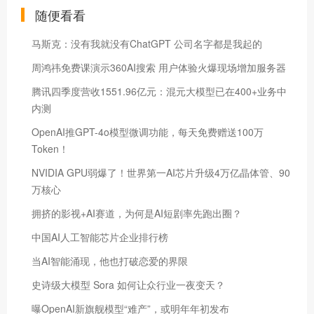
随便看看
马斯克：没有我就没有ChatGPT 公司名字都是我起的
周鸿祎免费课演示360AI搜索 用户体验火爆现场增加服务器
腾讯四季度营收1551.96亿元：混元大模型已在400+业务中
内测
OpenAI推GPT-4o模型微调功能，每天免费赠送100万
Token！
NVIDIA GPU弱爆了！世界第一AI芯片升级4万亿晶体管、90
万核心
拥挤的影视+AI赛道，为何是AI短剧率先跑出圈？
中国AI人工智能芯片企业排行榜
当AI智能涌现，他也打破恋爱的界限
史诗级大模型 Sora 如何让众行业一夜变天？
曝OpenAI新旗舰模型“难产”，或明年年初发布