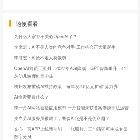
随便看看
为什么大家都不关心OpenAI了？
李彦宏：AI不是人类的竞争对手 工作机会正大量诞生
李彦宏：AI抢不走人类饭碗
OpenAI前员工预测：2027年AGI降临，GPT智商飙升，4年
从幼儿园蹿到高中生
杭州发布重磅AI扶持政策：每年发2.5亿元扩容“算力券”
AI搜索要卷什么？
李一舟AI网站被指盗用模型 一舟智能未获备案涉嫌非法运营
麦当劳AI服务员被裁了，餐饮AI化是不是伪命题？
文心一言APP上线新功能，一张照片、三句话即可生成专属
数字分身