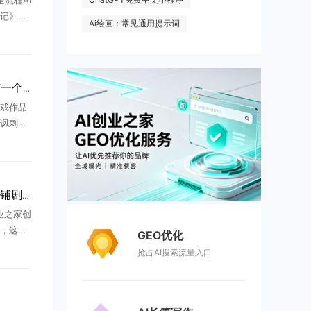
流程AI
记》，
Ai绘画：常见通用提示词
:50播
”，标志
今年最火三部短剧，没有一个“正经团队”
戏作品
讽刺意
描述事
来，已
视、游
AI短剧七成卡审核，批量铺剧时代落幕
业之家创
，这两
GEO优化
，再到如
抢占AI搜索流量入口
少做短
...