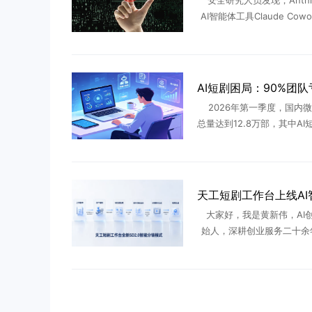
安全研究人员发现，Anthro
AI智能体工具Claude Cow
重安全漏洞，攻击者可利用该
nux虚拟机沙箱逃逸，在Ma
...
2026年第一季度，国内
总量达到12.8万部，其中AI
95%。AI工具大幅拉低短
槛，行业迎来前所未有的产
但繁荣数据背后藏着残 .
大家好，我是黄新伟，AI
始人，深耕创业服务二十余
年全程陪着无数团队踩遍AI
坑。从最早期零门槛批量铺
在新规收紧、AI审核层层拦