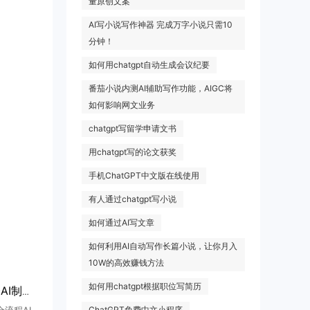
量原创文案
AI写小说写作神器 完成万字小说只需10
分钟！
如何用chatgpt自动生成会议纪要
番茄小说内测AI辅助写作功能，AIGC将
如何影响网文业务
chatgpt写留学申请文书
用chatgpt写的论文获奖
手机ChatGPT中文版在线使用
有人通过chatgpt写小说
如何通过AI写文章
如何利用AI自动写作长篇小说，让你月入
10W的高效赚钱方法
如何用chatgpt根据职位写简历
安徽卫视播出国内首部全AI制作非遗剧《桃花潭记》，AIGC剧集登陆上星平台
ChatGPT免费中文小程序