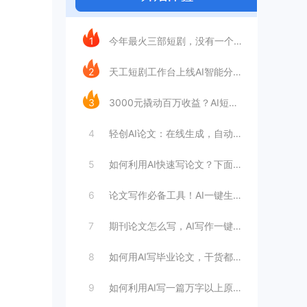
今日推荐
1
今年最火三部短剧，没有一个“正经团队”
2
天工短剧工作台上线AI智能分镜，普通人做
3
3000元撬动百万收益？AI短剧是否是靠
4
轻创AI论文：在线生成，自动完成毕业论文
5
如何利用AI快速写论文？下面这个方法教你
6
论文写作必备工具！AI一键生成万字论文，
7
期刊论文怎么写，AI写作一键生成！三分钟
8
如何用AI写毕业论文，干货都在这里
9
如何利用AI写一篇万字以上原创论文（步骤