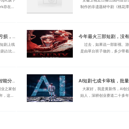
pic旗下
安徽卫视近日播出国内首部全
ork存在严
制作的非遗题材中剧《桃花潭
漏洞从Li
该剧正式登陆上星卫视，每晚21
c任意位置
出，片尾特别标注“AIGC导演
着AI生成内容开始 ...
AI短剧困局：90%团队亏损，2026年产能过剩
微短剧上线
过去，如果说一部影视、游
短剧占比超
是由草台班子做的，多少带着
剧制作门
味，但今年说这句话，不仅在
能爆发，
实，甚至是一种褒奖。今年以
..
有多部来自非专业创作者的影
戏 ...
天工短剧工作台上线AI智能分镜，普通人做短剧不再靠运气
创业之家创
大家好，我是黄新伟，AI创
年，这两
始人，深耕创业赛道二十多年
短剧赛道的
年全程看着AI短剧从风口爆发
货，到现
今迎来全面监管洗牌。最近不
 ...
剧的学员、行业同行来找我诉 