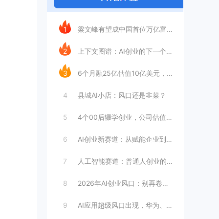
今日推荐
1
梁文峰有望成中国首位万亿富豪？AI理工男
2
上下文图谱：AI创业的下一个万亿赛道
3
6个月融25亿估值10亿美元，王长虎增长
4
县城AI小店：风口还是韭菜？
5
4个00后辍学创业，公司估值4099亿
6
AI创业新赛道：从赋能企业到赋能个人
7
人工智能赛道：普通人创业的合适选择
8
2026年AI创业风口：别再卷大模型
9
AI应用超级风口出现，华为、英伟达都入局