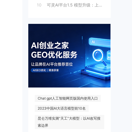
10
可灵AI平台1.5 模型升级：上线人脸模
热门搜索
Chat gpt人工智能网页版国内使用入口
2023中国AI大语言模型前10名
昆仑万维实测“天工”大模型：以AI改写搜
索边界