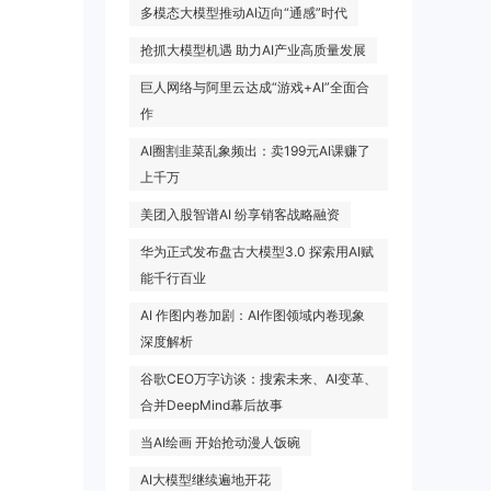
多模态大模型推动AI迈向“通感”时代
抢抓大模型机遇 助力AI产业高质量发展
巨人网络与阿里云达成“游戏+AI”全面合
作
AI圈割韭菜乱象频出：卖199元AI课赚了
上千万
美团入股智谱AI 纷享销客战略融资
华为正式发布盘古大模型3.0 探索用AI赋
能千行百业
AI 作图内卷加剧：AI作图领域内卷现象
深度解析
谷歌CEO万字访谈：搜索未来、AI变革、
合并DeepMind幕后故事
当AI绘画 开始抢动漫人饭碗
AI大模型继续遍地开花