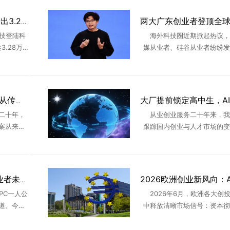
芯片首富朱一明 21年干出3.28万亿市值，却把376亿分给员工
科技登陆科
海外科技圈近期掀起热议，
.28万
媒从业者、硅谷从业者纷纷发
A股市值榜
今顶尖AI人才为何纷纷选择留
O里，最震
土创业？答案藏在两位出身广
..
业者身上——月之暗面创始人杨植
深耕AI创业服务20年：从传统互联网到新商业领跑者
二十年，
从业创业服务二十年来，我
案从来不
跟踪国内创业与人才市场的变
口，而是
年一个非常明显的行业信号值
久。所有
家长、学生、创业者重视：各大
、跟着时
大厂已经不再只盯着大学生，直接
AGI拐点将至，OPC创业者未来三年的时代红利
PC一人公
2026年6月，欧洲各大创
道。今天
中释放清晰市场信号：资本彻
创业者讲
空洞科技概念炒作，资金、行
近行业热
全面向垂直落地AI、工业机器