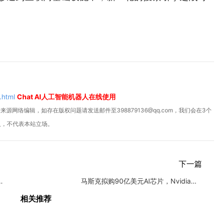
.html
Chat AI人工智能机器人在线使用
源网络编辑，如存在版权问题请发送邮件至398879136@qq.com，我们会在3个
人，不代表本站立场。
下一篇
线人脸模型功能 新增「标准模
马斯克拟购90亿美元AI芯片，Nvidia股价前景引关注
相关推荐