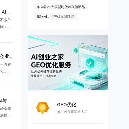
华为发布大模型时代AI存储新品
两大广东创业者登顶全球 AI 赛道：两种创业路径，撑起国产大模型半边天
5G+AI，点亮银龄潮生活
不少外
问：如
在中国本
东的创
 ...
大厂提前锁定高中生，AI创业改写年轻人出路
一直在
化，今
得所有
AI科技
 ...
2026欧洲创业新风向：AI与工业硬科技成资本核心赛道
GEO优化
投峰会集
抢占AI搜索流量入口
底摒弃
业资源
人、先进