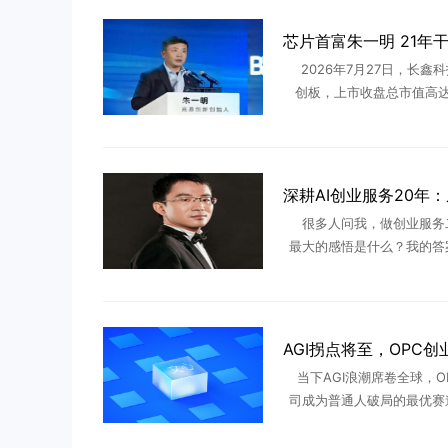
2026年7月27日，长鑫
创板，上市收盘总市值高达3
亿，一举超越工商银行登顶
首。这场轰动资本市场的IP
撼市场的不是万亿估值 .
很多人问我，做创业服务
最大的感悟是什么？我的答
是技巧、不是流量、不是风
一句话：顺势者起，守正者
长期的创业，都是看懂时代
代 ...
当下AGI浪潮席卷全球，O
司成为普通人破局的最优赛
结合行业底层趋势，跟所有
透未来三年的布局逻辑。最