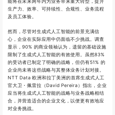
能将在未来两年内为业务带来重大转型，提升
生产力、效率、可持续性、合规性、业务流程
及员工体验。
然而，尽管对生成式人工智能的前景充满信
心，企业在实际应用中仍面临不少挑战。调查
显示，90% 的商业
领袖
认为，遗留的基础设施
限制了生成式人工智能的有效使用。虽然83%
的受访者已制定了明确的战略，但仍有51% 的
企业尚未将这些战略与其整体业务计划对接。
NTT Data 欧洲和拉丁美洲的首席生成式人工
官大卫・佩雷拉（David Pereira）指出，企业
应当将生成式人工智能的战略与业务战略相结
合，并营造适合的企业文化，以便更有效地应
对业务挑战。