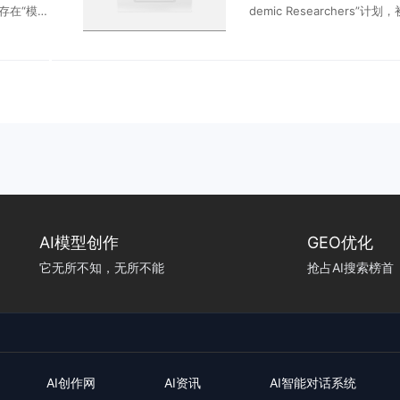
3存在“模型
demic Researchers”计划
长接连放出
万名高校科研人员开放高级版
去七年，
未来扩展至10万名。免费提
..
下文窗口、更高使用限制，并可
...
AI模型创作
GEO优化
它无所不知，无所不能
抢占AI搜索榜首
AI创作网
AI资讯
AI智能对话系统