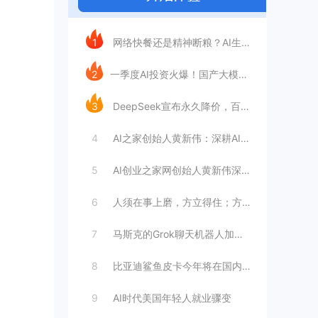
今日推荐
1
网络快餐还是精神断粮？AI生成文章已全面
2
​一季度AI投资火爆！国产大模型融资额暴
3
DeepSeek宣布永久降价，百万Tok
4
AI之家创始人黄新伟：深耕AI创业赛道，
5
AI创业之家网创始人黄新伟深耕AI创业赛
6
人须在事上磨，方立得住；方能静亦定，动亦
7
马斯克的Grok聊天机器人加速进军华尔街
8
比亚迪鲨鱼皮卡今年将在国内销售
9
AI时代美国年轻人就业骤变