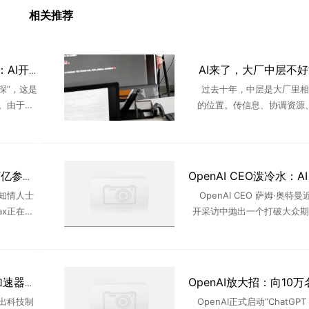
相关推荐
AI来了，大厂中层不
世界模型走向生命科学：AI开始预演生命的未来
深”，这是
过去十年，中层是大厂里相
。由于蔡
的位置。传信息、协调资源
一次次提
度。承上启下，只要没站错队
公都置之
大错，就能一直稳坐泰山。 A
不 ...
后，这个位置不好“混”了。字节更
MiniMax计划推出2.7万亿参数大模型
知情人士
OpenAI CEO 萨姆·奥特
ax正在研
开采访中抛出一个打破大众期
的全新大语
点——AI 不会像很多人预想
上所有国
启每周工作四天的黄金时代。
...
来，每轮技术变革落 ..
美国制裁反成国产 AI 加速器？美国出手却先卡住自家几百家企业
祭出科技制
OpenAI正式启动“ChatGPT f