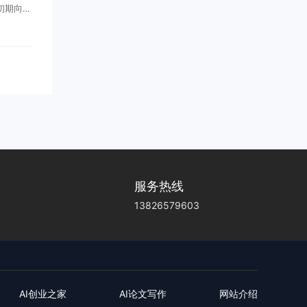
，初期向1
GPT，
供更大上
邀...
服务热线
13826579603
AI创业之家
AI论文写作
网站介绍