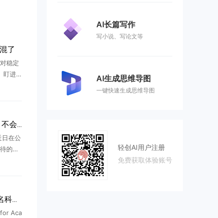
AI长篇写作
写小说、写论文等
好混了
对稳定
、盯进
AI生成思维导图
、不出
一键快速生成思维导图
I来了之
 ...
OpenAI CEO泼冷水：AI 不会带来四天工作制，超级智能时代人只会更忙
曼近日在公
轻创AI用户注册
待的观
免费获取体验账号
的那样开
长期以
.
OpenAI放大招：向10万名科学家免费开放GPT-5系列，科研变革加速
or Aca