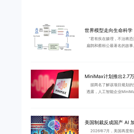
“君有疾在腠理，不治将恐
扁鹊和蔡桓公最著名的故事
桓公的不以为意，哪怕扁鹊
醒其病入肌肤、肠胃，蔡桓
不理，不久，病入骨髓，蔡桓公
据两名了解该项目规划的
透露，人工智能企业MiniM
发一款参数量达 2.7 万亿
言模型，规模超过目前市面
产人工智能大模型。知情 
2026年7月，美国再度