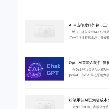
近日，随着企业级AI快速
IT外包行业持续承压，外资撤
大跌、裁员增加...如今，AI
延续三十年的“外包神话”。‌‌2
3日 ...
作为全球顶尖的AI大模型
penAI一直在布局进军消费
周四，围绕该公司首款面向
硬件产品，更多消息浮出水
博社知名记者马克·古尔曼 
8月6日晚间，港股公考培