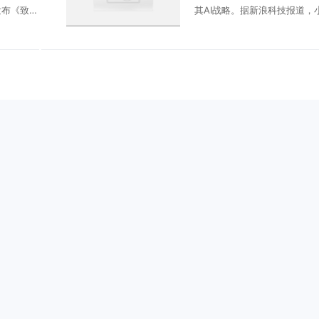
发布《致粉
其AI战略。据新浪科技报道，
同步上线
布局AI社交产品、AI社区互动
案。不同
向，从过去的后台技术应用，
...
台自研、产品化与生态化 .