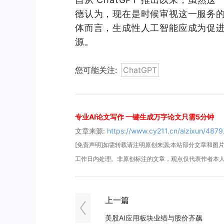
德认为，现在是时候审视这一服务
体而言，生成性人工智能应成为促
源。
您可能关注:
ChatGPT
专业AI论文写作 一键生成万字论文只需5分钟
文章来源:
https://www.cy211.cn/aizixun/4879
[免责声明]如需转载请注明原创来源;本站部分文章和图片来
工作日内处理。非原创标注的文章，观点仅代表作者本
上一篇
美股AI应用板块业绩与股价齐飙