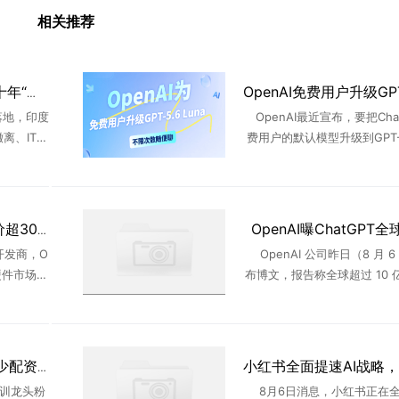
相关推荐
AI冲击印度IT外包，三十年“外包神话”破灭
落地，印度
OpenAI最近宣布，要把Cha
离、IT股
费用户的默认模型升级到GPT-5
正冲击印度
na，同时开放无限量的文本
026年6月
务。消息一出，不少免费用户
交平台上表示 ...
OpenAI曝ChatGPT
OpenAI首款AI硬件 售价超300美元
开发商，O
OpenAI 公司昨日（8 月 6
硬件市场。
布博文，报告称全球超过 10 
消费者的
用 ChatGPT，且使用方式从
面。据彭
具”转向“任务工具”。OpenAI 在
...
粉笔承认AI班为省成本少配资料
训龙头粉
8月6日消息，小红书正在