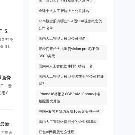
国产算力芯片排行榜前十名及股票
全球十大人工智能上市公司排名
sora概念股有哪些？A股中AI视频概念的
公司名单
OpenAI免费用户升级GPT-5.6 Luna
国内人工智能大模型公司排名
tGPT免
.6 Lu
果粉们开始大批退货vision pro 称不值
聊天服
3500美元
都在社
国内AI人工智能软件排行榜前十名
国内人工智能大模型排名前十的公司有哪
全球画像
些?
 日）发
亿用户使
iPhone16将配备8GBRAM iPhone标准
“问答工
版配置大升级
报 ...
中国A股芯片算力板块10家龙头股一览
国内人工智能做得最好的企业有哪些
小红书全面提速AI战略，最新动作曝光
豆包AI网页版怎么使用
全面提速