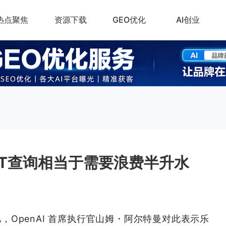
热点聚焦
资源下载
GEO优化
AI创业
GPT查询相当于需要浪费半升水
9
三亿，OpenAI 首席执行官山姆・阿尔特曼对此表示乐