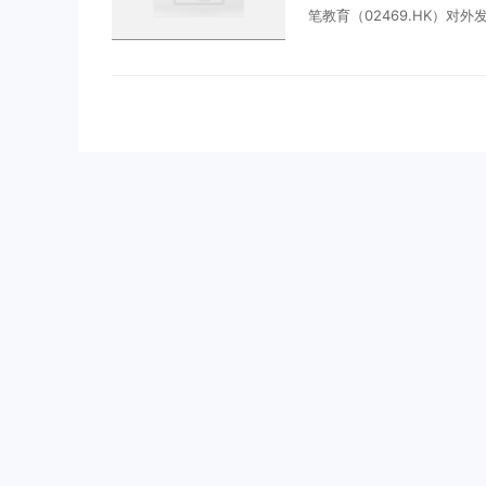
笔教育（02469.HK）对外
笔学员的一封信》公开信，
课程权益调整与退费补偿方
于常规企业标准化致歉文稿 