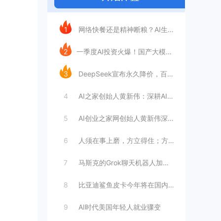
今日推荐
1
网络快餐还是精神断粮？AI生成文章已全面
2
​一季度AI投资火爆！国产大模型融资额暴
3
DeepSeek宣布永久降价，百万Tok
4
AI之家创始人黄新伟：深耕AI创业赛道，
5
AI创业之家网创始人黄新伟深耕AI创业赛
6
人须在事上磨，方立得住；方能静亦定，动亦
7
马斯克的Grok聊天机器人加速进军华尔街
8
比亚迪鲨鱼皮卡今年将在国内销售
9
AI时代美国年轻人就业骤变