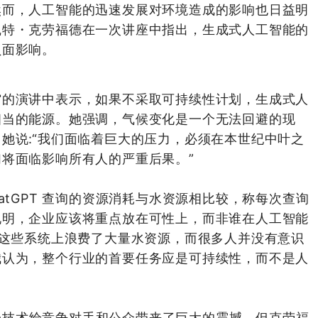
然而，人工智能的迅速发展对环境造成的影响也日益明
凯特・克劳福德在一次讲座中指出，生成式人工智能的
负面影响。
馆的演讲中表示，如果不采取可持续性计划，生成式人
相当的能源。她强调，气候变化是一个无法回避的现
她说:“我们面临着巨大的压力，必须在本世纪中叶之
将面临影响所有人的严重后果。”
atGPT 查询的资源消耗与水资源相比较，称每次查询
说明，企业应该将重点放在可性上，而非谁在人工智能
在这些系统上浪费了大量水资源，而很多人并没有意识
我认为，整个行业的首要任务应是可持续性，而不是人
然这一技术给竞争对手和公众带来了巨大的震撼，但克劳福