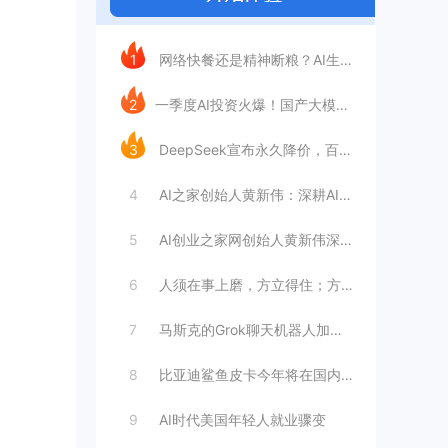
今日推荐
1
网络快餐还是精神断粮？AI生成文章已全面
2
​一季度AI投资火爆！国产大模型融资额暴
3
DeepSeek宣布永久降价，百万Tok
4
AI之家创始人黄新伟：深耕AI创业赛道，
5
AI创业之家网创始人黄新伟深耕AI创业赛
6
人须在事上磨，方立得住；方能静亦定，动亦
7
马斯克的Grok聊天机器人加速进军华尔街
8
比亚迪鲨鱼皮卡今年将在国内销售
9
AI时代美国年轻人就业骤变