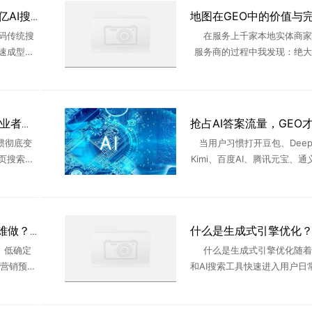
GEO优化成新风口，千亿AI搜索市场爆发
码传统搜
在服务上千家本地实体商家
快速成型的
服务商的过程中我发现：绝大
成式引擎优
业布局GEO，埋头大量撰写
究团队最新
建信源矩阵，却忽略了最关键
 ...
化基础——地图POI优化。尤其有
什么是 GEO？2026 创业者必学的AI获客体系
惯彻底变
当用户习惯打开豆包、DeepS
页搜索，
Kimi、百度AI、腾讯元宝、
言、Dee
接提问咨询，品牌线上流量争
策。传统S
已经彻底改写。过去企业比拼
.
索排名，靠用户点击 ..
企业营销为什么越来越难做？从流量焦虑到AI搜索时代的GEO破局思路
、低确定
什么是生成式引擎优化随着
，营销预算
和AI搜索工具快速进入用户日
长却不如
景，企业获取流量的方式正在
搜索流量
化。过去，用户更多依赖传统