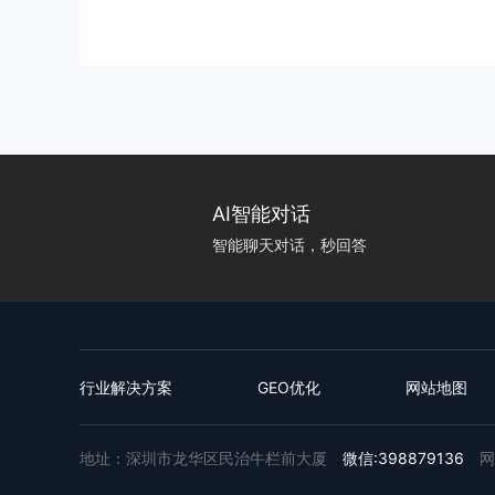
越来越分散，用户决策路径
...
AI智能对话
智能聊天对话，秒回答
行业解决方案
GEO优化
网站地图
地址：深圳市龙华区民治牛栏前大厦
微信:398879136
网