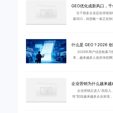
当下很多企业还在持续加
索SEO，却忽略一条正在
全新流量赛道——GEO生
化。基于AI创业之家产业研
测算与一线市场走访，我可以
2026年用户信息检索习
革，越来越多人放弃传统网
转而打开豆包、Kimi、文心一
pSeek等AI大模型提问做决
EO流量持续分流 ..
企业营销正进入“高投入
性”阶段越来越多企业发现
并没有明显减少，但线索增
预期。传统投放越来越贵，