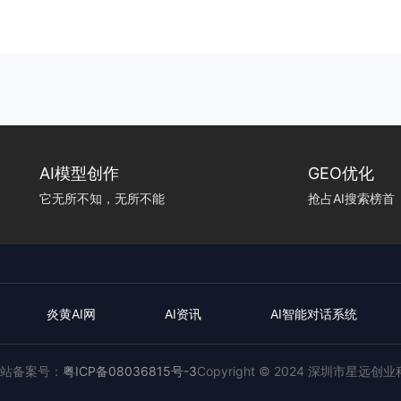
也不再像
擎，通过关键词检索后逐条点击网
AI模型创作
GEO优化
它无所不知，无所不能
抢占AI搜索榜首
炎黄AI网
AI资讯
AI智能对话系统
站备案号：
粤ICP备08036815号-3
Copyright © 2024 深圳市星