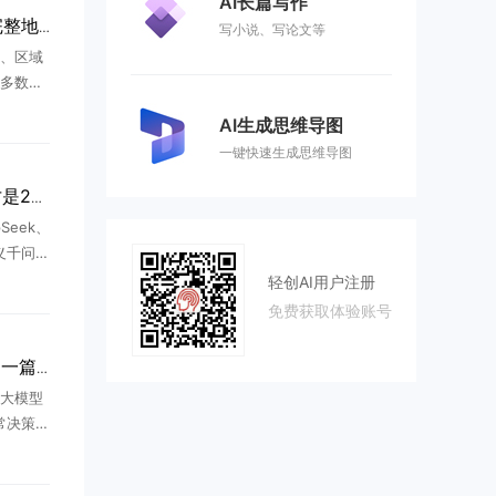
AI长篇写作
地图在GEO中的价值与完整地图优化实操方案
写小说、写论文等
、区域
多数企
内容、搭
AI生成思维导图
的本地
一键快速生成思维导图
 ...
抢占AI答案流量，GEO才是2026流量最大风口
eek、
通义千问直
夺规则
轻创AI用户注册
网页搜
免费获取体验账号
.
什么是生成式引擎优化？一篇看懂GEO与AI搜索营销的底层逻辑
大模型
常决策场
发生变
搜索引