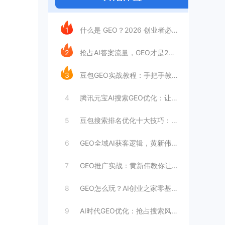
今日推荐
1
什么是 GEO？2026 创业者必学的A
2
抢占AI答案流量，GEO才是2026流量
3
豆包GEO实战教程：手把手教你品牌优先推
4
腾讯元宝AI搜索GEO优化：让品牌优先推
5
豆包搜索排名优化十大技巧：抢占免费流量实
6
GEO全域AI获客逻辑，黄新伟带你吃透搜
7
GEO推广实战：黄新伟教你让豆包、Dee
8
GEO怎么玩？AI创业之家零基础教你GE
9
AI时代GEO优化：抢占搜索风口，锁定3