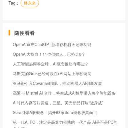
Tag：
胖东来
随便看看
OpenAI宣布ChatGPT新增存档聊天记录功能
OpenAI大换血！11位创始人，已挤走8个
人工智能热席卷全球，AI概念板块有哪些？
马斯克的Grok已经可以在xAI网站上单独访问
亚马逊引入Covariant团队，推动机器人AI创新发展
高通与 Mistral AI 合作，将生成式AI模型带入每个智能设备
AI时代内存芯片竞速，三星、美光新品打响“近身战”
Sora引爆A股概念！揭开68家Sora概念股真面目
第一代AI PC，注定是高算力催熟的一代产品 AI是不是PC的