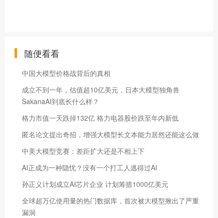
随便看看
中国大模型价格战背后的真相
成立不到一年，估值超10亿美元，日本大模型独角兽
SakanaAI到底长什么样？
格力市值一天跌掉132亿 格力电器股价跌至年内新低
匿名论文提出奇招，增强大模型长文本能力居然还能这么做
中美大模型竞赛：差距扩大还是不相上下
AI正成为一种隐忧？没有一个打工人逃得过AI
孙正义计划成立AI芯片企业 计划筹措1000亿美元
全球超万亿使用量的热门数据库，首次被大模型揪出了严重
漏洞