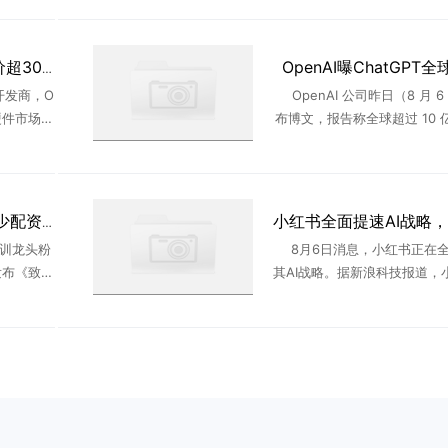
026年6月
务。消息一出，不少免费用户
交平台上表示 ...
OpenAI曝ChatGPT
OpenAI首款AI硬件 售价超300美元
开发商，O
OpenAI 公司昨日（8 月 6
硬件市场。
布博文，报告称全球超过 10 
消费者的
用 ChatGPT，且使用方式从
面。据彭
具”转向“任务工具”。OpenAI 在
...
粉笔承认AI班为省成本少配资料
训龙头粉
8月6日消息，小红书正在
发布《致粉
其AI战略。据新浪科技报道，
同步上线
布局AI社交产品、AI社区互动
案。不同
向，从过去的后台技术应用，
...
台自研、产品化与生态化 .