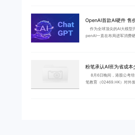
延续三十年的“外包神话”。‌‌2
3日 ...
作为全球顶尖的AI大模型
penAI一直在布局进军消费
周四，围绕该公司首款面向
硬件产品，更多消息浮出水
博社知名记者马克·古尔曼 
8月6日晚间，港股公考培
笔教育（02469.HK）对外
笔学员的一封信》公开信，
课程权益调整与退费补偿方
于常规企业标准化致歉文稿 