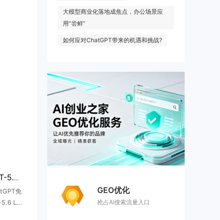
大模型商业化落地成焦点，办公场景应
用“尝鲜”
如何应对ChatGPT带来的机遇和挑战?
OpenAI免费用户升级GPT-5.6 Luna
GEO优化
tGPT免
抢占AI搜索流量入口
.6 Lu
聊天服