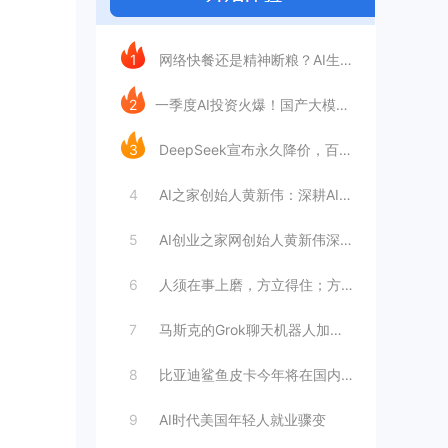
今日推荐
1
网络快餐还是精神断粮？AI生成文章已全面
2
​一季度AI投资火爆！国产大模型融资额暴
3
DeepSeek宣布永久降价，百万Tok
4
AI之家创始人黄新伟：深耕AI创业赛道，
5
AI创业之家网创始人黄新伟深耕AI创业赛
6
人须在事上磨，方立得住；方能静亦定，动亦
7
马斯克的Grok聊天机器人加速进军华尔街
8
比亚迪鲨鱼皮卡今年将在国内销售
9
AI时代美国年轻人就业骤变