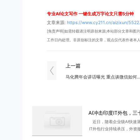
专业AI论文写作 一键生成万字论文只需5分钟
文章来源:
https://www.cy211.cn/aizixun/5522
[免责声明]如需转载请注明原创来源;本站部分文章和图片来
工作日内处理。非原创标注的文章，观点仅代表作者本
上一篇
马化腾年会讲话曝光 重点谈微信如何
近日，随着企业级AI快速
IT外包行业持续承压，外资撤
大跌、裁员增加...如今，AI