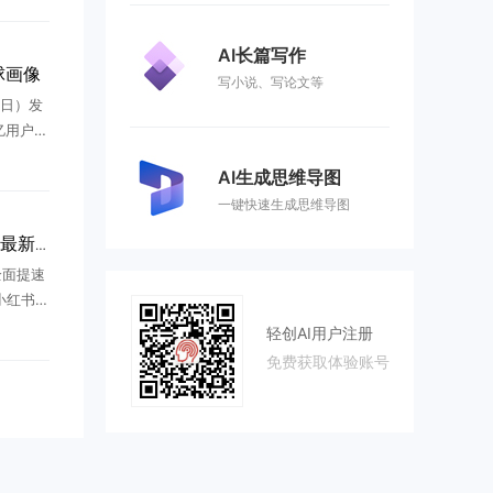
都在社
AI长篇写作
全球画像
写小说、写论文等
 日）发
亿用户使
“问答工
AI生成思维导图
报 ...
一键快速生成思维导图
小红书全面提速AI战略，最新动作曝光
全面提速
小红书正
工具等方
轻创AI用户注册
转向前
免费获取体验账号
..