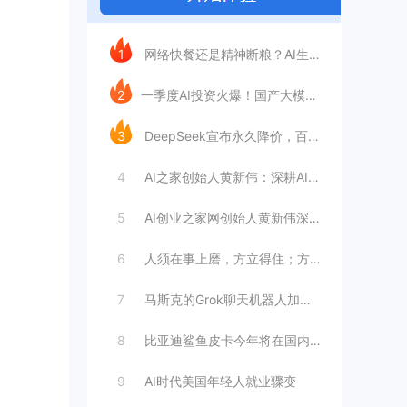
今日推荐
1
网络快餐还是精神断粮？AI生成文章已全面
2
​一季度AI投资火爆！国产大模型融资额暴
3
DeepSeek宣布永久降价，百万Tok
4
AI之家创始人黄新伟：深耕AI创业赛道，
5
AI创业之家网创始人黄新伟深耕AI创业赛
6
人须在事上磨，方立得住；方能静亦定，动亦
7
马斯克的Grok聊天机器人加速进军华尔街
8
比亚迪鲨鱼皮卡今年将在国内销售
9
AI时代美国年轻人就业骤变