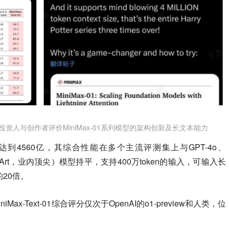
者、投资人与创作者评价MiniMax-01系列模型的架构创新及长文本能力
规模达到4560亿，其综合性能在多个主流评测集上与GPT-4o、
e-of-the-Art，业内顶尖）模型持平，支持400万token的输入，可输入长
t的20倍。
iMax-Text-01综合评分仅次于OpenAI的o1-preview和人类，位