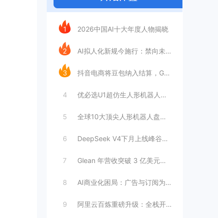
今日推荐
1
2026中国AI十大年度人物揭晓
2
AI拟人化新规今施行：禁向未成年人提供虚
3
抖音电商将豆包纳入结算，GEO成交归因时
4
优必选U1超仿生人形机器人：情感陪伴AI
5
全球10大顶尖人形机器人盘点：工厂与家庭
6
DeepSeek V4下月上线峰谷定价，
7
Glean 年营收突破 3 亿美元，暴增
8
AI商业化困局：广告与订阅为何难以独立支
9
阿里云百炼重磅升级：全栈开放接入，打造模