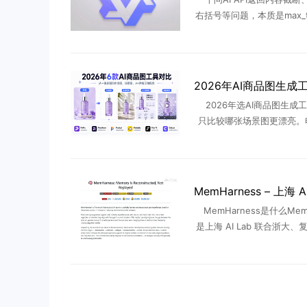
右括号等问题，本质是max_t
数设置不当；需先确认模型
容量，精确计算输入toke
量，再按任 ...
2026年选AI商品图生成
只比较哪张场景图更漂亮。
更关心的是：商品细节能不
一张原图能否继续生成白
图、卖点图和视频，批量处理后
MemHarness是什么MemH
是上海 AI Lab 联合浙大
交大等高校推出的 LLM Age
构框架。现有记忆增强 Ag 