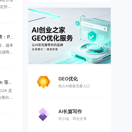
定价页
百万令牌
户在用量
2026年AI生图工具排行榜：PixPix与美图设计室、美梦AI功能全面对比
业，越来
完成商品
销视频
拍摄、
...
GEO优化
Qwen-CUA – 阿里 Qwen 等推出的原生 Computer Use Agent
抢占AI搜索流量入口
CUA 是
联合推出的
t，基于 3
AI长篇写作
写小说、写论文等