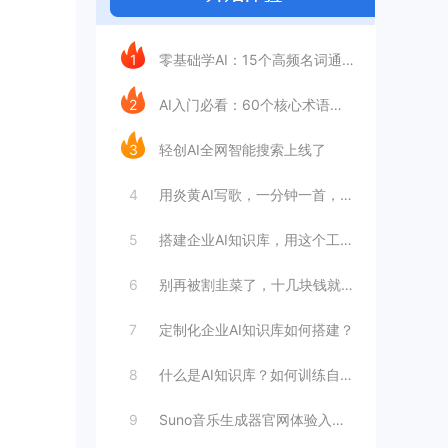
今日推荐
1
零基础学AI：15个高频名词通俗拆解
2
AI入门必看：60个核心术语大白话解读，
3
轻创AI全网智能搜索上线了
4
用炎黄AI写歌，一分钟一首，音乐人将被A
5
搭建企业AI知识库，用这个工具就够了
6
别再被割韭菜了，十几块钱就能打造一个专属
7
定制化企业AI知识库如何搭建？
8
什么是AI知识库？如何训练自己的AI知识
9
Suno音乐生成器官网体验入口 AI音乐