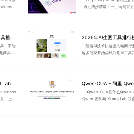
okens参
通过四步获取：一、访问官方
上下文总
查看Pro/Max用户专属的每
n并预留余
价格；二、登录Pro/Max账
仪 ...
2026年AI商品图生成工具推荐：6款主流平台完整对比
工具，不能
随着AI技术快速进入电商行
电商卖家
越多商家开始尝试利用AI工具
能保住，
图片制作、详情页设计以及营
底图、辅
生成。过去，一个商品页面从
整 ...
修图、设计到制作详情页，往 
MemHarness – 上海 AI Lab 等推出的智能体记忆重构框架
arness
Qwen-CUA是什么Qwen-
、复旦、上海
Qwen 团队与 XLang Lab 
nt 记忆重
原生 Computer Use Agen
...
97B-A17B ...