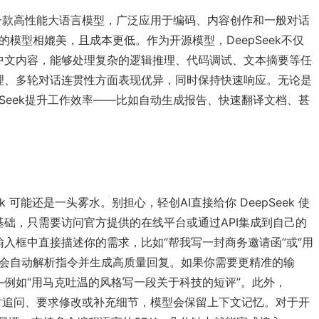
发的一款高性能大语言模型，广泛应用于编码、内容创作和一般对话
I的模型相媲美，且成本更低。作为开源模型，DeepSeek不仅
中文内容，能够处理复杂的逻辑推理、代码调试、文本摘要等任
理、多轮对话连贯性方面表现优异，同时保持快速响应。无论是
pSeek提升工作效率——比如自动生成报告、快速翻译文档、甚
k 可能还是一头雾水。别担心，轻创AI直接给你 DeepSeek 使
础，只需要访问官方提供的在线平台或通过API集成到自己的
入框中直接描述你的需求，比如“帮我写一封商务邀请函”或“用
Seek会自动解析指令并生成高质量回复。如果你需要更精准的输
例如“用马克吐温的风格写一段关于科技的短评”。此外，
以随时追问、要求修改或补充细节，模型会保留上下文记忆。对于开