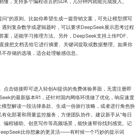
档清晰易懂，支持多个编程语言的SDK，几分钟内就能完成接入。
提问”的原则。比如你希望生成一篇营销文案，可先让模型撰写
遇到复杂数学或逻辑题时，可以要求DeepSeek展示思考过程
能得到答案，还能学习推理方法。另外，DeepSeek支持上传PDF、
以直接把文档丢给它进行摘要、关键词提取或数据整理。如果你
果不存储的选项，适合处理敏感信息。
。点击链接即可进入轻创AI提供的免费体验界面，无需注册即
Seek的最新版本R1，还针对国内网络环境做了优化，响应速度
让模型解读一段法律条款、生成一份旅行攻略，或者进行角色扮
私有化部署和用量监控服务，方便团队协作。建议新手从“每日
通、编程辅助、创意写作等高频场景，能快速帮你找到感觉。记
eepSeek比你想象的更灵活——有时候一个巧妙的提示词