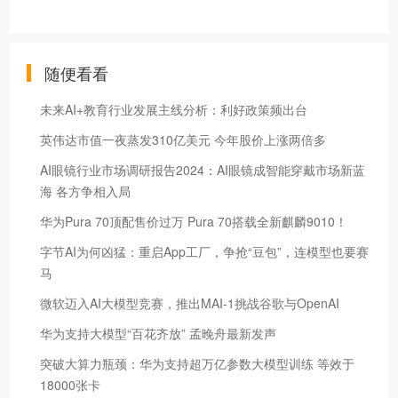
随便看看
未来AI+教育行业发展主线分析：利好政策频出台
英伟达市值一夜蒸发310亿美元 今年股价上涨两倍多
AI眼镜行业市场调研报告2024：AI眼镜成智能穿戴市场新蓝
海 各方争相入局
华为Pura 70顶配售价过万 Pura 70搭载全新麒麟9010！
字节AI为何凶猛：重启App工厂，争抢“豆包”，连模型也要赛
马
微软迈入AI大模型竞赛，推出MAI-1挑战谷歌与OpenAI
华为支持大模型“百花齐放” 孟晚舟最新发声
突破大算力瓶颈：华为支持超万亿参数大模型训练 等效于
18000张卡