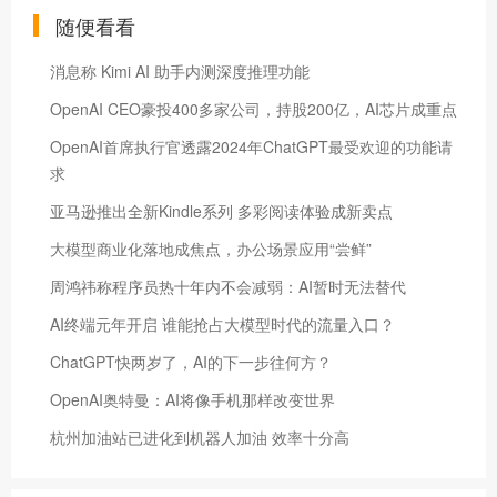
随便看看
消息称 Kimi AI 助手内测深度推理功能
OpenAI CEO豪投400多家公司，持股200亿，AI芯片成重点
OpenAI首席执行官透露2024年ChatGPT最受欢迎的功能请
求
亚马逊推出全新Kindle系列 多彩阅读体验成新卖点
大模型商业化落地成焦点，办公场景应用“尝鲜”
周鸿祎称程序员热十年内不会减弱：AI暂时无法替代
AI终端元年开启 谁能抢占大模型时代的流量入口？
ChatGPT快两岁了，AI的下一步往何方？
OpenAI奥特曼：AI将像手机那样改变世界
杭州加油站已进化到机器人加油 效率十分高