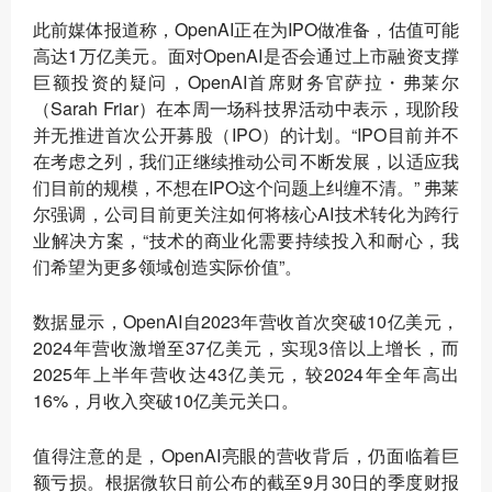
此前媒体报道称，OpenAI正在为IPO做准备，估值可能
高达1万亿美元。面对OpenAI是否会通过上市融资支撑
巨额投资的疑问，OpenAI首席财务官萨拉・弗莱尔
（Sarah Friar）在本周一场科技界活动中表示，现阶段
并无推进首次公开募股（IPO）的计划。“IPO目前并不
在考虑之列，我们正继续推动公司不断发展，以适应我
们目前的规模，不想在IPO这个问题上纠缠不清。” 弗莱
尔强调，公司目前更关注如何将核心AI技术转化为跨行
业解决方案，“技术的商业化需要持续投入和耐心，我
们希望为更多领域创造实际价值”。
数据显示，OpenAI自2023年营收首次突破10亿美元，
2024年营收激增至37亿美元，实现3倍以上增长，而
2025年上半年营收达43亿美元，较2024年全年高出
16%，月收入突破10亿美元关口。
值得注意的是，OpenAI亮眼的营收背后，仍面临着巨
额亏损。根据微软日前公布的截至9月30日的季度财报