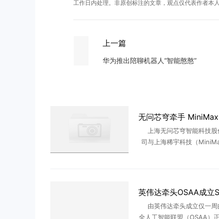
工作日内处理。非原创标注的文章，观点仅代表作者本
上一篇
华为推出陪聊机器人“智能憨憨”
上海无问芯穹智能科技股
司与上海稀宇科技（MiniM
正式签署战略合作协议。两
海的 AI 公司把合作铺到了
模型推理效能体系共优、 
由英伟达牵头成立仅一周
全人工智能联盟（OSAA）