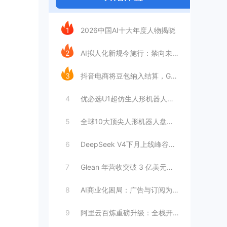
今日推荐
1
2026中国AI十大年度人物揭晓
2
AI拟人化新规今施行：禁向未成年人提供虚
3
抖音电商将豆包纳入结算，GEO成交归因时
4
优必选U1超仿生人形机器人：情感陪伴AI
5
全球10大顶尖人形机器人盘点：工厂与家庭
6
DeepSeek V4下月上线峰谷定价，
7
Glean 年营收突破 3 亿美元，暴增
8
AI商业化困局：广告与订阅为何难以独立支
9
阿里云百炼重磅升级：全栈开放接入，打造模