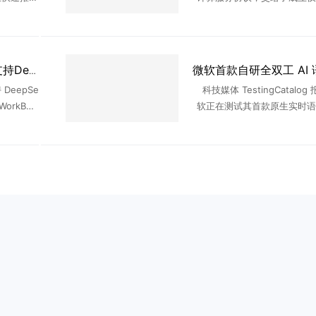
超过120
基建初创公司 Volta。放在
人工智能发
体量的合同几乎注定落入亚马
.
软或谷歌之手 ...
腾讯CodeBuddy全面支持DeepSeek-V4-Flash正式版，Agent能力大幅提升
DeepSe
科技媒体 TestingCatalog
WorkBud
软正在测试其首款原生实时语
件及CLI全
MAI Realtime。该模型支持 
言、2 种语音风格，可在对话中