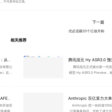
人，不代表本站立场。
下一篇
优必选砸20个亿做并购
相关推荐
无问芯穹牵手 MiniMax：从推理效能到 Token 服务，国产大模型上下游抱团共建
份有限公
腾讯混元正式推出新一代语
ax）近日
模型 Hy ASR3.0 Preview
家同处上
音识别技术从"逐字转写"迈入
四个方向：
境" ...
...
英伟达牵头OSAA成立SAFE工作组，推动AI安全事件共享与开源协作
的开放安
Anthropic 把一份价值10
正快速推进
计算服务协议，交给了成立仅