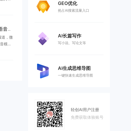
GEO优化
过去，这种
抢占AI搜索流量入口
逊、微
微软首款自研全双工 AI 语音模型曝光：听说并行，16 种语言自由切换
AI长篇写作
 报道，微
写小说、写论文等
音模型
16 种语
 ...
AI生成思维导图
一键快速生成思维导图
轻创AI用户注册
免费获取体验账号