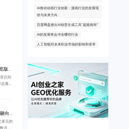
AI推动动画行业创新：漫画行业的发展现
状与未来方向
百度网盘推出AI创意生成工具“超能画布”
AI的发展将会冲击哪些行业
人工智能对未来职业市场的影响和变革
腾讯混元 Hy ASR3.0 预览版发布：从"听清"到"听懂"
音识别
，标志着语
"理解语
Anthropic 百亿算力大单砸向不知名新兵 Volta：买的是时间表，赌的是对手方不暴雷
0亿美元的
数月的