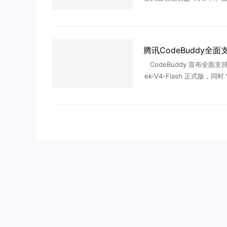
AI安全生态建设，成员规模已
家企业，并宣布成立“共享
现交流”(SAFE)工 ..
CodeBuddy 宣布全面支持 
ek-V4-Flash 正式版，同时 
dy、CodeBuddy IDE、插
系产品均已完成 ...