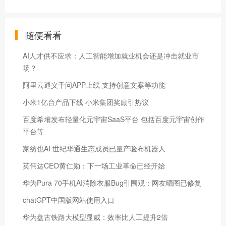
随便看看
AI人才供不应求：人工智能增加就业机会还是冲击就业市
场？
阿里云通义千问APP上线 支持创意文案等功能
小米1亿台产品下线 小米集团奖励引热议
百度希壤发布轻量化元宇宙SaaS平台 包括百度元宇宙创作
平台等
家纺也AI 世纪华通生态成员已量产验布机器人
英伟达CEO黄仁勋：下一场工业革命已经开始
华为Pura 70手机AI消除衣服Bug引围观：网友晒图已修复
chatGPT中国版网站使用入口
华为盘古铁路大模型显威：效率比人工提升2倍