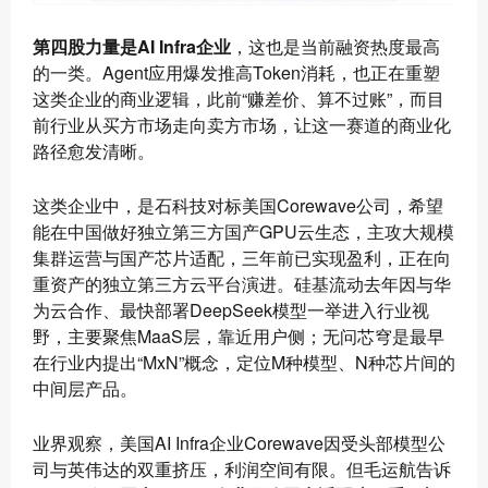
第四股力量是AI Infra企业
，这也是当前融资热度最高
的一类。Agent应用爆发推高Token消耗，也正在重塑
这类企业的商业逻辑，此前“赚差价、算不过账”，而目
前行业从买方市场走向卖方市场，让这一赛道的商业化
路径愈发清晰。
这类企业中，是石科技对标美国Corewave公司，希望
能在中国做好独立第三方国产GPU云生态，主攻大规模
集群运营与国产芯片适配，三年前已实现盈利，正在向
重资产的独立第三方云平台演进。硅基流动去年因与华
为云合作、最快部署DeepSeek模型一举进入行业视
野，主要聚焦MaaS层，靠近用户侧；无问芯穹是最早
在行业内提出“MxN”概念，定位M种模型、N种芯片间的
中间层产品。
业界观察，美国AI Infra企业Corewave因受头部模型公
司与英伟达的双重挤压，利润空间有限。但毛运航告诉