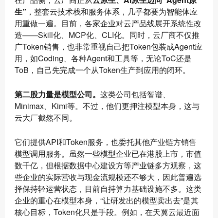
生”
，整套云技术栈和服务体系，几乎都要为智能体应
用重做一遍。目前，各家企业对云产品线展开系统性改
造——Skill化、MCP化、CLI化。同时，云厂商不仅推
广Token销售，也非常重视自己把Token包装成Agent应
用，如Coding、各种Agent和工具等，无论ToC还是
ToB，自己先完成一个从Token生产到应用的闭环。
第二股力量是模型公司。
这类公司包括智谱、
Minimax、Kimi等。不过，他们更押注模型本身，这与
云大厂截然不同。
它们提供API和Token服务，也委托其他产业链方销售
模型调用服务。虽然一些模型企业已在港股上市，市值
数千亿，但根据数据中心建设方等产业链多方观察，这
些企业的实际营收与现金流规模还不够大，因此普遍选
择保持轻运营状态，目前自持算力基础设施不多。这类
企业的重心在模型本身，“让研发出的模型卖出去”是其
核心目标，Token化只是手段。例如，在天翼云最近面