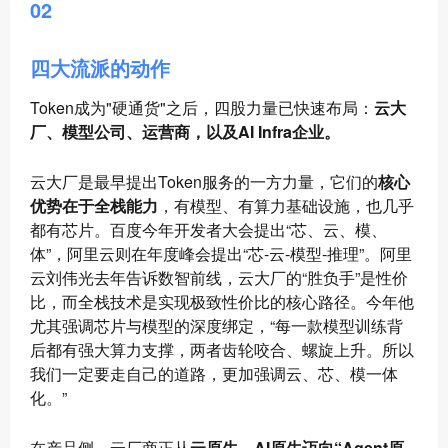
02
四大流派的动作
Token成为"硬通货"之后，四股力量已快速布局：
云大
厂、模型公司、运营商，以及AI Infra企业。
云大厂是最早提出Token服务的一方力量，它们的
核心
优势在于全栈能力
，有模型、有算力基础设施，也几乎
都有芯片。百度今年开发者大会提出“芯、云、模、
体”，阿里云则在年度峰会提出“芯-云-模型-推理”。阿里
云刘伟光去年告诉数智前线，云大厂的“胜负手”是性价
比，而全栈技术是实现极致性价比的核心路径。今年他
尤其强调芯片与模型的深度绑定，“每一款模型训练背
后都有强大算力支撑，两者齿轮咬合、螺旋上升。所以
我们一定要走自己的道路，更加强调云、芯、模一体
化。”
在产品侧，云厂商正从
云原生、AI原生迈向“Agent原