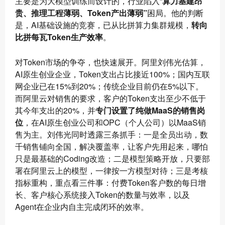
主要是为大模型训练而设计的，行业陷入“
算力基建昂
贵、推理工程薄弱、Token产出薄弱”
困局。他的判断
是，AI基础设施的竞赛，已从比拼算力集群规模，
转向
比拼每瓦Token生产效率
。
对Token市场的争夺，也快速展开。阿里刘伟光估算，
AI原生创业企业，Token支出占比接近100%；国内互联
网企业已在15%到20%；传统企业目前仍在5%以下。
而阿里云对销售的要求，客户的Token支出至少不低于
其今年支出的20%，并
专门设置了纯做MaaS的销售岗
位
，在AI原生创业公司和OPC（个人公司）以MaaS销
售为主。刘伟光同时透露三条抓手：一是全员出动，数
千销售铺向全国，解决覆盖率，让客户先用起来，哪怕
只是最基础的Coding改造；二是模型策略开放，只要部
署在阿里云上的模型，一律按一方模型对待；三是考核
指标重构，重点看三件事：付费Token客户数的每日增
长、客户核心系统接入Token的数量与效率，以及
Agent在企业内自主完成闭环的效率。