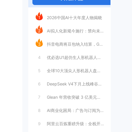
今日推荐
1
2026中国AI十大年度人物揭晓
2
AI拟人化新规今施行：禁向未成年人提供虚
3
抖音电商将豆包纳入结算，GEO成交归因时
4
优必选U1超仿生人形机器人：情感陪伴AI
5
全球10大顶尖人形机器人盘点：工厂与家庭
6
DeepSeek V4下月上线峰谷定价，
7
Glean 年营收突破 3 亿美元，暴增
8
AI商业化困局：广告与订阅为何难以独立支
9
阿里云百炼重磅升级：全栈开放接入，打造模