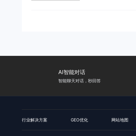
众号助手 App 或网页版后
时，系统会自动识别内容结构并
AI智能对话
智能聊天对话，秒回答
行业解决方案
GEO优化
网站地图