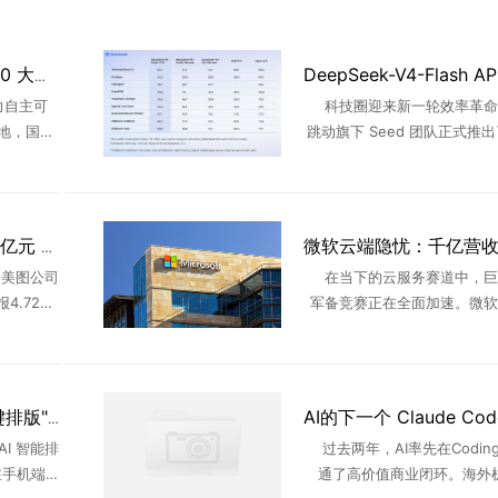
一文看懂国产 AI 芯片 10 大核心龙头！四大赛道完整分类
力自主可
科技圈迎来新一轮效率革命
地，国内
跳动旗下 Seed 团队正式推出
芯片正式迎
ance2.5音视频联合生成模
算力作为人
打“一镜成片”能力，全面赋能
 ...
场景。在叙事表现 ...
AI生产力应用ARR约6.2亿元 美图股价涨超10%
，美图公司
在当下的云服务赛道中，巨
4.72港
军备竞赛正在全面加速。微软
近10亿港
过去的财年中，年营收首次突破 
司于前一
亿美元大关，同比增长达到4
而，这份成绩单背后并非高 .
微信公众号推出 AI"一键排版"：自动分段、生成小标题、匹配配图三步到位
I 智能排
过去两年，AI率先在Codin
在手机端公
通了高价值商业闭环。海外