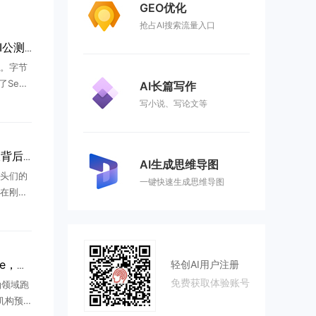
GEO优化
抢占AI搜索流量入口
DeepSeek-V4-Flash API公测上线 Agent能力全面爆发
。字节
了Seed
AI长篇写作
型，主
写小说、写论文等
多个产业
微软云端隐忧：千亿营收背后的增速换挡与杠杆风险
AI生成思维导图
头们的
一键快速生成思维导图
在刚刚
1000
3%。然
..
轻创AI用户注册
AI的下一个 Claude Code，可能诞生在实验室
免费获取体验账号
g领域跑
机构预