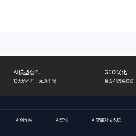
台编辑文章
计，未来12个月，AI Codin
弹 ...
penAI和Anthropic带来合计
...
AI模型创作
GEO优化
它无所不知，无所不能
抢占AI搜索榜首
AI创作网
AI资讯
AI智能对话系统