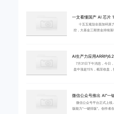
十五五规划全面加码算
控，大基金三期资金持续落
智算中心建设提速，国产AI
来规模化商用黄金周期。AI
工智能产业底层底座，细分赛道
7月31日下午消息，今日
盘中涨超15%，截至收盘，报
元/股，涨10.28%，成交额
元。 消息面上，美图公
日预告2026年 ...
微信公众号平台正式上线 A
版能力"一键排版"。创作者