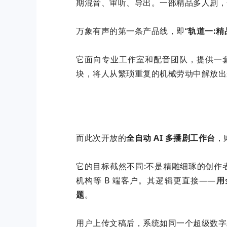
期混音、审听、导出。一部精品多人剧，
万象有声的
第一
条产品线，即“
轨道一:精
它面向专业工作室和配音团队，提供一套
块，将人从繁琐重复的机械劳动中解放出
而此次开放的
全自动 AI 多播剧工作台
，
它的目标截然不同:不是精雕细琢的创作
机构等 B 端客户。其逻辑更直接——
用
题
。
用户上传文稿后，系统如同一个
超级
数字