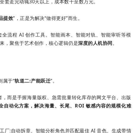
全套走完动辄30天以上，成本数千至数万元。
品提效
”，正是为解决“做得更好”而生。
全流程 AI 创作工具。智能画本、智能对轨、智能审听等模
来，聚焦于艺术创作，核心逻辑仍是
深度的人机协同
。
则属于“
轨道二:产能跃迁
”。
者，而是手握海量版权、急需批量转化库存的网文平台、出版
全自动化方案，解决海量、长尾、ROI 敏感内容的规模化难
工厂:自动拆章、智能分析角色并匹配
最佳
AI 音色、生成带情