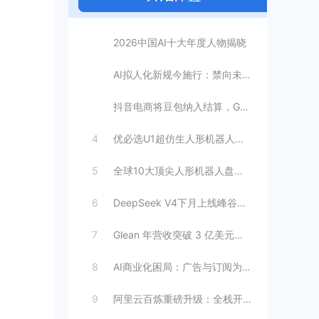
今日推荐
1
2026中国AI十大年度人物揭晓
2
AI拟人化新规今施行：禁向未成年人提供虚
3
抖音电商将豆包纳入结算，GEO成交归因时
4
优必选U1超仿生人形机器人：情感陪伴AI
5
全球10大顶尖人形机器人盘点：工厂与家庭
6
DeepSeek V4下月上线峰谷定价，
7
Glean 年营收突破 3 亿美元，暴增
8
AI商业化困局：广告与订阅为何难以独立支
9
阿里云百炼重磅升级：全栈开放接入，打造模