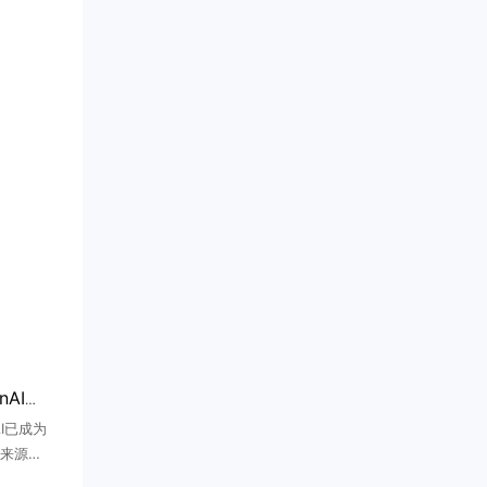
微软AI收入七成来自OpenAI，财年贡献241亿美元
I已成为
来源。
nAI为