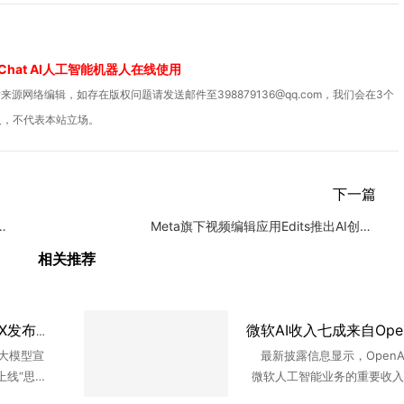
Chat AI人工智能机器人在线使用
源网络编辑，如存在版权问题请发送邮件至398879136@qq.com，我们会在3个
人，不代表本站立场。
下一篇
“困”境：打工人的新挑战
Meta旗下视频编辑应用Edits推出AI创作助手与桌面版
相关推荐
阿里千问Qwen3.8-MAX发布，打造真办公助理
大模型宣
最新披露信息显示，OpenA
上线“思考
微软人工智能业务的重要收入
理”等多项
在截至今年6月的财年中，Ope