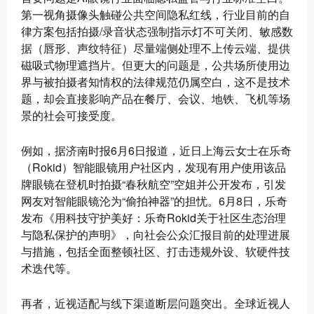
第一视角摄像头触碰公共空间隐私红线，行业目前的自
律方案包括拍摄/录音状态强制指示灯不可关闭、敏感数
据（唇形、声纹特征）尽量端侧处理不上传云端、提供
磁吸式物理遮挡片。但更大的问题是，公共场所使用边
界与被拍摄者知情权的法律规范仍属空白，这不是技术
题，却会直接影响产品在餐厅、会议、地铁、飞机等场
景的社会可接受度。
例如，据济南时报6月6日报道，近日上海云女士在乐奇
（Rokid）智能眼镜用户社区内，发现有用户使用该品
牌眼镜在登机时拍摄“春秋航空”空姐并公开发布，引发
网友对智能眼镜沦为“偷拍神器”的担忧。6月8日，乐奇
发布《用科技守护美好：乐奇Rokid关于社区生态治理
与隐私保护的声明》，向社会公众汇报目前的处理进展
与措施，包括全面整顿社区、打击违规外设、软硬件技
术迭代等。
再者，近视适配与线下渠道断层问题突出。全球近视人