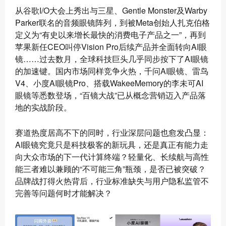
从谷歌I/O大会上秀出与三星、Gentle Monster及Warby
Parker联名的音频眼镜阵列，到被Meta创始人扎克伯格
定义为“有史以来增长最快的消费电子产品之一”，再到
苹果新任CEO叫停Vision Pro后续产品并全面转向AI眼
镜……过去数月，全球科技巨头几乎同步按下了AI眼镜
的加速键。国内市场同样竞争火热，千问AI眼镜、雷鸟
V4、小度AI眼镜Pro、搭载WakeeMemory的李未可AI
眼镜等悉数登场，“百镜大战”已从概念营销迈入产品落
地的实战阶段。
赛道热度居高不下的同时，行业深层问题也愈发凸显：
AI眼镜究竟只是科技极客的新玩具，还是真正有能力走
向大众市场的下一代计算终端？轻量化、长续航与高性
能三者难以兼顾的“不可能三角”瓶颈，是否已被突破？
品牌战打得火热背后，行业标准缺失与用户隐私监管不
完善等问题何时才能解决？