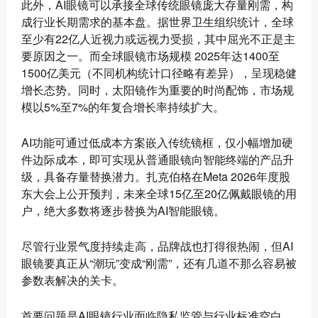
此外，AI眼镜可以承接全球传统眼镜庞大存量刚需，构
成行业长期需求的基本盘。据世界卫生组织统计，全球
至少有22亿人近视力或远视力受损，其中屈光不正是主
要原因之一。而全球眼镜市场规模 2025年达1400至
1500亿美元（不同机构统计口径略有差异），呈现稳健
增长态势。同时，太阳镜作为重要的时尚配饰，市场规
模以5%至7%的年复合增长率持续扩大。
AI功能可通过低成本方案嵌入传统镜框，仅小幅增加硬
件边际成本，即可实现从普通眼镜向智能终端的产品升
级，具备存量替换潜力。扎克伯格在Meta 2026年度股
东大会上公开预判，未来全球15亿至20亿佩戴眼镜的用
户，绝大多数将逐步替换为AI智能眼镜。
尽管行业景气度持续走高，品牌战也打得很热闹，但AI
眼镜要真正从“潮玩”变成“刚需”，还有几道不那么容易被
参数表解决的关卡。
首要问题是AI眼镜行业面临隐私监管与行业标准空白。