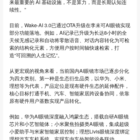
来最重要的 AI 基础设施，不是算力，而是长期认知连
续性。”
目前，Wake-AI 3.0已通过OTA升级在李未可AI眼镜实现
部分功能落地。例如，AI记录已升级为长达8小时的全
天候无感记录和自动将零散语音、对话内容转化为可检
索的结构化元素，方便用户按时间轴快速检索，打
造“可回溯的人生记忆”。
从更宏观的视角来看，当前国内AI眼镜市场已逐步分化
为四大类别。第一种是生态衍生品类，以华为、小米、
理想等为代表，产品定位是现有硬件生态的延伸配件，
核心目标打通手机、汽车、智能家居跨设备协同，依靠
原有硬件用户基数实现产品转化。
例如，华为AI眼镜深度融入鸿蒙生态，搭载自研AI眼镜
芯片和小艺智能体；小米聚焦拍摄类AI眼镜，集成超级
小爱助手与米家智能家居控制；理想Livis眼镜深度绑定
理想汽车车机系统，实现车内车外智能设备联动。