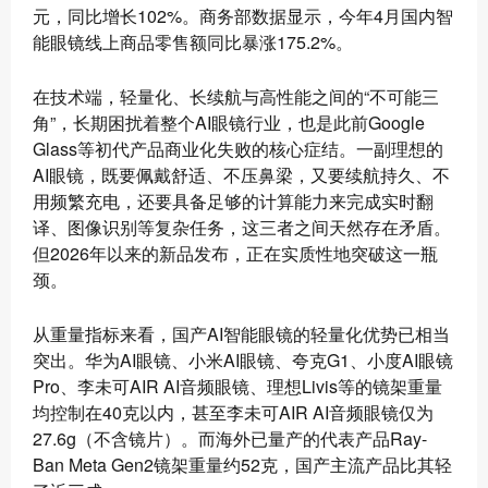
元，同比增长102%。商务部数据显示，今年4月国内智
能眼镜线上商品零售额同比暴涨175.2%。
在技术端，轻量化、长续航与高性能之间的“不可能三
角”，长期困扰着整个AI眼镜行业，也是此前Google
Glass等初代产品商业化失败的核心症结。一副理想的
AI眼镜，既要佩戴舒适、不压鼻梁，又要续航持久、不
用频繁充电，还要具备足够的计算能力来完成实时翻
译、图像识别等复杂任务，这三者之间天然存在矛盾。
但2026年以来的新品发布，正在实质性地突破这一瓶
颈。
从重量指标来看，国产AI智能眼镜的轻量化优势已相当
突出。华为AI眼镜、小米AI眼镜、夸克G1、小度AI眼镜
Pro、李未可AIR AI音频眼镜、理想Livis等的镜架重量
均控制在40克以内，甚至李未可AIR AI音频眼镜仅为
27.6g（不含镜片）。而海外已量产的代表产品Ray-
Ban Meta Gen2镜架重量约52克，国产主流产品比其轻