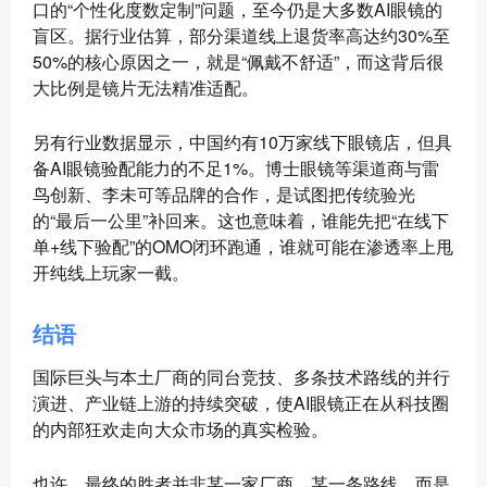
口的“个性化度数定制”问题，至今仍是大多数AI眼镜的
盲区。据行业估算，部分渠道线上退货率高达约30%至
50%的核心原因之一，就是“佩戴不舒适”，而这背后很
大比例是镜片无法精准适配。
另有行业数据显示，中国约有10万家线下眼镜店，但具
备AI眼镜验配能力的不足1%。博士眼镜等渠道商与雷
鸟创新、李未可等品牌的合作，是试图把传统验光
的“最后一公里”补回来。这也意味着，谁能先把“在线下
单+线下验配”的OMO闭环跑通，谁就可能在渗透率上甩
开纯线上玩家一截。
结语
国际巨头与本土厂商的同台竞技、多条技术路线的并行
演进、产业链上游的持续突破，使AI眼镜正在从科技圈
的内部狂欢走向大众市场的真实检验。
也许，最终的胜者并非某一家厂商、某一条路线，而是