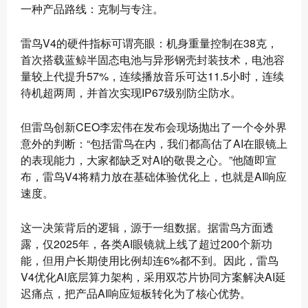
一种产品路线：克制与专注。
雷鸟V4的硬件指标可谓亮眼：机身重量控制在38克，
首次搭载蓝鲸半固态电池与异形钢壳封装技术，电池容
量较上代提升57%，连续播放音乐可达11.5小时，连续
待机超两周，并首次实现IP67级别防尘防水。
但雷鸟创新CEO李宏伟在发布会现场抛出了一个令外界
意外的判断：“包括雷鸟在内，我们都高估了AI在眼镜上
的表现能力，大家都缺乏对AI的敬畏之心。”他随即宣
布，雷鸟V4将精力放在基础体验优化上，也就是AI响应
速度。
这一决策背后的逻辑，源于一组数据。据雷鸟方面透
露，仅2025年，各类AI眼镜就上线了超过200个新功
能，但用户长期使用比例却连6%都不到。因此，雷鸟
V4优化AI底层算力架构，采用双芯片协同方案解决AI延
迟痛点，把产品AI响应短板转化为了核心优势。