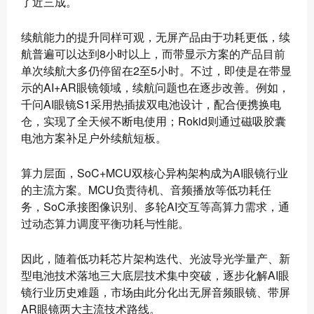
了近三成。
续航能力的提升同样可观，无屏产品由于功耗更低，续
航普遍可以达到8小时以上，而带显示方案的产品目前
单次续航大多仍停留在2至5小时。不过，即使是在带显
示的AI+AR眼镜领域，续航问题也在逐步改善。例如，
千问AI眼镜S1采用热插拔双电池设计，配合便携换电
仓，实现了全天候不断电使用；Rokid则通过磁吸胶囊
电池方案补足户外续航短板。
算力层面，SoC+MCU双核心异构架构成为AI眼镜行业
的主流方案。MCU负责待机、音频播放等低功耗任
务，SoC承接图像识别、多轮AI交互等高算力需求，通
过动态算力调度平衡功耗与性能。
因此，随着低功耗芯片架构迭代、光波导光学量产、新
型电池技术落地三大底层技术集中突破，逐步化解AI眼
镜行业历史难题，市场由此分化出无屏音频眼镜、带屏
AR眼镜两大主流技术路线。