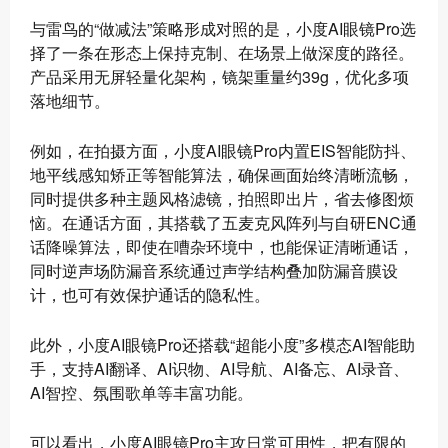
与雷鸟的“做减法”策略形成对照的是，小度AI眼镜Pro选
择了一条在形态上保持克制、在场景上做深度的路径。
产品采用无屏轻量化架构，镜架重量约39g，优化多项
落地细节。
例如，在拍摄方面，小度AI眼镜Pro内置EIS智能防抖、
地平线感知矫正等智能算法，确保画面始终清晰流畅，
同时提供多种主题风格滤镜，拍照即出片，省去修图烦
恼。在通话方面，其搭载了五麦克风阵列与自研ENC通
话降噪算法，即使在嘈杂环境中，也能保证清晰通话，
同时逆声场防漏音系统通过声学结构叠加防漏音膜设
计，也可有效保护通话的隐私性。
此外，小度AI眼镜Pro还搭载“超能小度”多模态AI智能助
手，支持AI翻译、AI识物、AI导航、AI备忘、AI录音、
AI智控、氛围歌单等丰富功能。
可以看出，小度AI眼镜Pro主攻日常可用性，把有限的