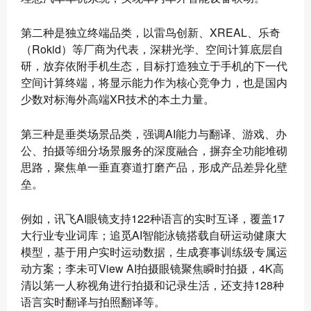
第二种是独立终端品类，以雷鸟创新、XREAL、乐奇
（Rokid）等厂商为代表，深耕光学、空间计算底层自
研，放弃依附手机生态，目标打造独立于手机的下一代
空间计算终端，将显示能力作为核心竞争力，也是国内
少数对标海外高端XR技术的本土力量。
第三种是垂类场景品类，强调AI能力与翻译、游戏、办
公、拍摄等细分场景服务的深度融合，摒弃全功能堆砌
思路，聚焦单一垂直赛道打磨产品，形成产品差异化壁
垒。
例如，讯飞AI眼镜支持122种语言的实时互译，覆盖17
大行业专业词库；追觅AI智能泳镜搭载自研运动健康大
模型，基于用户实时运动数据，生成赛事训练级专属运
动方案；李未可View AI拍摄眼镜聚焦瞬时拍摄，4K高
清以第一人称视角进行拍摄和记录生活，还支持128种
语言实时翻译与拍照翻译等。