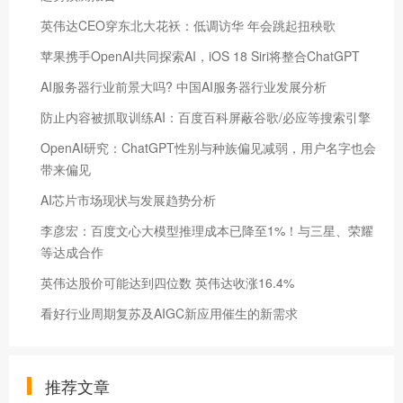
英伟达CEO穿东北大花袄：低调访华 年会跳起扭秧歌
苹果携手OpenAI共同探索AI，iOS 18 Siri将整合ChatGPT
AI服务器行业前景大吗? 中国AI服务器行业发展分析
防止内容被抓取训练AI：百度百科屏蔽谷歌/必应等搜索引擎
OpenAI研究：ChatGPT性别与种族偏见减弱，用户名字也会
带来偏见
AI芯片市场现状与发展趋势分析
李彦宏：百度文心大模型推理成本已降至1%！与三星、荣耀
等达成合作
英伟达股价可能达到四位数 英伟达收涨16.4%
看好行业周期复苏及AIGC新应用催生的新需求
推荐文章