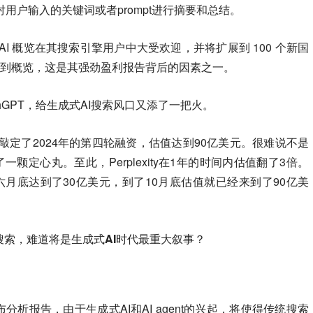
对用户输入的关键词或者prompt进行摘要和总结。
AI 概览在其搜索引擎用户中大受欢迎，并将扩展到 100 个新国
扩展到概览，这是其强劲盈利报告背后的因素之一。
archGPT，给生成式AI搜索风口又添了一把火。
y AI就敲定了2024年的第四轮融资，估值达到90亿美元。很难说不是
人吃了一颗定心丸。至此，Perplexity在1年的时间内估值翻了3倍。
，六月底达到了30亿美元，到了10月底估值就已经来到了90亿美
搜索，难道将是生成式AI时代最重大叙事？
布分析报告，由于生成式AI和AI agent的兴起，将使得传统搜索