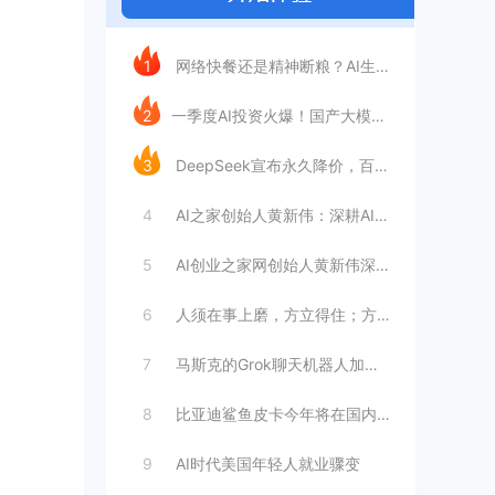
今日推荐
1
网络快餐还是精神断粮？AI生成文章已全面
2
​一季度AI投资火爆！国产大模型融资额暴
3
DeepSeek宣布永久降价，百万Tok
4
AI之家创始人黄新伟：深耕AI创业赛道，
5
AI创业之家网创始人黄新伟深耕AI创业赛
6
人须在事上磨，方立得住；方能静亦定，动亦
7
马斯克的Grok聊天机器人加速进军华尔街
8
比亚迪鲨鱼皮卡今年将在国内销售
9
AI时代美国年轻人就业骤变