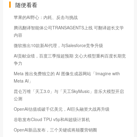
随便看看
苹果的AI野心：内耗、反击与挑战
腾讯翻译智能体公司TRANSAGENTS上线 可翻译超长文学
内容
微软推出10款新AI代理，与Salesforce竞争升级
AI贡献业绩，百度三季报超预期 文心大模型重构百度长期竞
争力
Meta 推出免费独立的 AI 图像生成器网站「Imagine with
Meta AI」
昆仑万维「天工3.0」与「天工SkyMusic」音乐大模型开启
公测
OpenAI估值或破千亿美元，AI巨头融资大战再升级
谷歌发布Cloud TPU v5p和AI超级计算机
OpenAI新品发布，三个关键或将颠覆营销圈