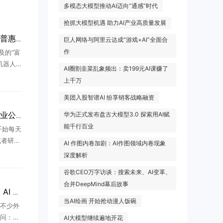
多模态大模型推动AI迈向“通感”时代
抢抓大模型机遇 助力AI产业高质量发展
聋人创业者打造AI机器人普惠平台，欲破解产业痛点
巨人网络与阿里云达成“游戏+AI”全面合
作
及的“富
机器人赛
AI圈割韭菜乱象频出：卖199元AI课赚了
落地的
上千万
在多个超
美团入股智谱AI 纷享销客战略融资
.
华为正式发布盘古大模型3.0 探索用AI赋
互联网大厂不香了？AI创业公司正在“吸走”年轻人
能千行百业
开始每天
，或者研究
AI 作图内卷加剧：AI作图领域内卷现象
8点钟，
深度解析
一年前，
谷歌CEO万字访谈：搜索未来、AI变革、
合并DeepMind幕后故事
两大广东创业者登顶全球 AI 赛道：两种创业路径，撑起国产大模型半边天
当AI绘画 开始抢动漫人饭碗
不少外
问：如
AI大模型继续遍地开花