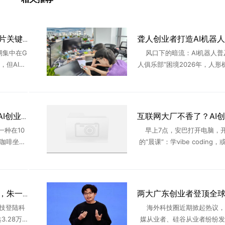
深圳70后夫妻，卖AI芯片关键配件，年入21亿！全球第一
集中在G
风口下的暗流：AI机器人普
，但AI创
人俱乐部”困境2026年，人形
踪产业链
道正经历从概念炒作到产业化
利正在向
关键转折。特斯拉Optimus
 ...
级工厂实现千台级部 ..
五分钟到清华，楼里的AI创业众生相
一种在10
早上7点，安巴打开电脑，
杯咖啡坐一
的“晨课”：学vibe coding
、交换微
大模型们最新迭代出的能力。
见闻。不断
洗漱整理；8点半出门上班。
..
26岁的安巴从 ...
长鑫科技3.28万亿市值，朱一明376亿全分给员工
科技登陆科
海外科技圈近期掀起热议，
.28万
媒从业者、硅谷从业者纷纷发