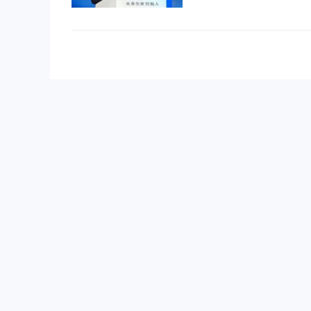
亿，一举超越工商银行登顶
首。这场轰动资本市场的IP
撼市场的不是万亿估值 .