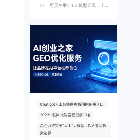
10
可灵AI平台1.5 模型升级：上线人脸模
热门搜索
Chat gpt人工智能网页版国内使用入口
2023中国AI大语言模型前10名
昆仑万维实测“天工”大模型：以AI改写搜
索边界