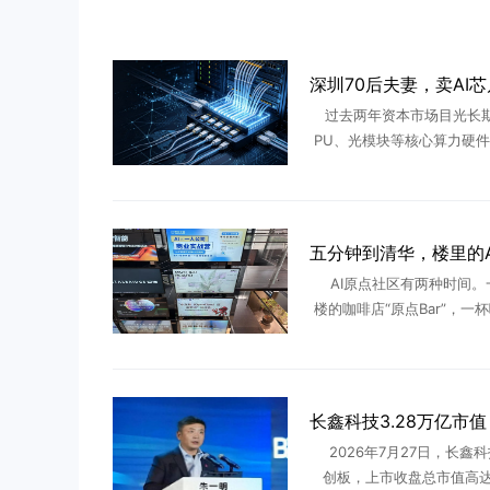
过去两年资本市场目光长期
PU、光模块等核心算力硬件
业之家产业调研团队持续跟
上下游发现：算力基建的红
细分精密零部件传导。深圳本土
AI原点社区有两种时间。
楼的咖啡店“原点Bar”，一
个下午，和陌生人交换项目
信、交换关于AI行业的一切
有新人涌入，也不断有 .
2026年7月27日，长鑫
创板，上市收盘总市值高达3