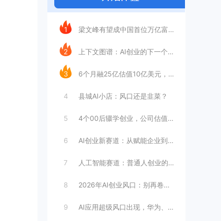
今日推荐
1
梁文峰有望成中国首位万亿富豪？AI理工男
2
上下文图谱：AI创业的下一个万亿赛道
3
6个月融25亿估值10亿美元，王长虎增长
4
县城AI小店：风口还是韭菜？
5
4个00后辍学创业，公司估值4099亿
6
AI创业新赛道：从赋能企业到赋能个人
7
人工智能赛道：普通人创业的合适选择
8
2026年AI创业风口：别再卷大模型
9
AI应用超级风口出现，华为、英伟达都入局