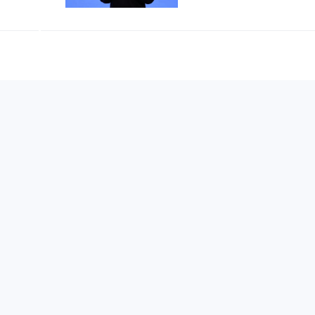
A股市值榜
今顶尖AI人才为何纷纷选择留
O里，最震
土创业？答案藏在两位出身广
..
业者身上——月之暗面创始人杨植