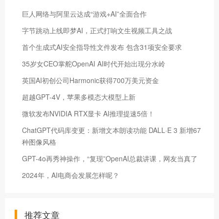
巨人网络与阿里云达成“游戏+AI”全面合作
字节跳动上线即梦AI，正式打响文生视频工具之战
首个生成式AI安全指导性文件发布 包含31项安全要求
35岁女CEO掌舵OpenAI AI时代开始出现分水岭
英国AI初创公司Harmonic获得700万美元资金
超越GPT-4V，苹果多模态大模型上新
微软发布NVIDIA RTX显卡 AI推理提速5倍！
ChatGPT代码库变更：新增文本朗读功能 DALL·E 3 新增67
种图像风格
GPT-4o再秀神操作，“复现”OpenAI总裁讲课，网友当真了
2024年，AI电商会发展怎样呢？
推荐文章