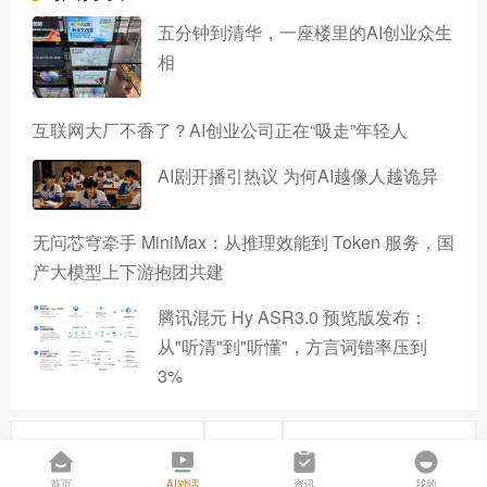
五分钟到清华，一座楼里的AI创业众生
相
互联网大厂不香了？AI创业公司正在“吸走”年轻人
AI剧开播引热议 为何AI越像人越诡异
无问芯穹牵手 MiniMax：从推理效能到 Token 服务，国
产大模型上下游抱团共建
腾讯混元 Hy ASR3.0 预览版发布：
从"听清"到"听懂"，方言词错率压到
3%
上一篇
下一篇
首页
AI对话
资讯
我的