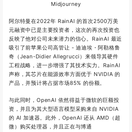
Midjourney
阿尔特曼在2022年 RainAI 的
首次
2500万美
元融资中已是主要投资者，这次的再次投资也
反映了他对公司未来潜力的信心。RainAI 最近
吸引了前苹果公司高管让 - 迪迪埃・阿勒格鲁
奇（Jean-Didier Allegrucci）来领导其硬件
工程战略，进一步增强了其技术实力。RainAI
声称，其芯片在能源效率方面优于 NVIDIA 的
产品，并预计将占据市场85% 的份额。
与此同时，OpenAI 依然得益于微软的巨额投
资，并且为其大型语言模型采购来自 NVIDIA
的 AI 加速器。此外，OpenAI 还从 AMD（超
微）购买处理器，并且正在与博通