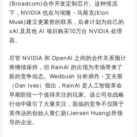
(Broadcom)合作开发定制芯片。这种情况
下，NVIDIA 也在与埃隆・马斯克(Elon
Musk)建立更紧密的联系，后者计划为自己的
xAI 及其他 AI 项目购买10万台 NVIDIA 处理
器。
尽管 NVIDIA 和 OpenAI 之间的合作关系预计
将继续保持，但 RainAI 的出现为市场带来了
新的竞争动态。Wedbush 分析师丹・艾夫斯
（Dan Ives）指出，RainAI 是人工智能革命
早期阶段一个值得关注的玩家。该公司在战略
行动中吸引了大量关注，面临的竞争不仅限于
英伟达的创始人黄仁勋(Jensen Huang)所领
导的企业。