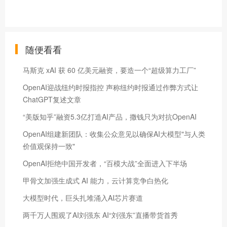
随便看看
马斯克 xAI 获 60 亿美元融资，要造一个“超级算力工厂”
OpenAI迎战纽约时报指控 声称纽约时报通过作弊方式让
ChatGPT复述文章
“美版知乎”融资5.3亿打造AI产品，撒钱只为对抗OpenAI
OpenAI组建新团队：收集公众意见以确保AI大模型"与人类
价值观保持一致"
OpenAI拒绝中国开发者，“百模大战”全面进入下半场
甲骨文加强生成式 AI 能力，云计算竞争白热化
大模型时代，巨头扎堆涌入AI芯片赛道
两千万人围观了AI刘强东 AI“刘强东”直播带货首秀