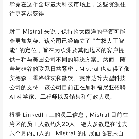
毕竟在这个全球
最大
科技市场上，这些资源往
往更容易获得。
对于 Mistral 来说，保持跨大西洋的平衡可能
会更加复杂。该公司已经确立了 “主权人工智
能” 的定位，旨在为欧洲及其他地区的客户提
供一种与美国公司不同的解决方案。然而，随
着与硅谷的联系日益紧密，Mistral 也获得了像
安德森・霍洛维茨和微软、英伟达等大型科技
公司的支持。该公司目前正在加利福尼亚招聘
AI 科学家、工程师以及销售和行政人员。
根据 LinkedIn 上的员工信息，Mistral 目前在
湾区的员工人数约为20人，绝大多数是在过去
六个月内加入的。Mistral 的扩展面临着来自