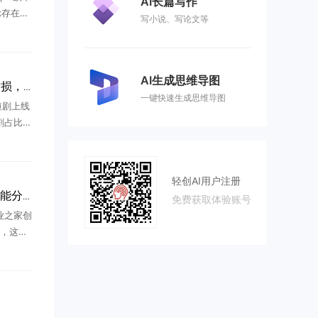
AI长篇写作
rk存在严
写小说、写论文等
洞从Li
任意位置
AI生成思维导图
AI短剧困局：90%团队亏损，2026年产能过剩
一键快速生成思维导图
短剧上线
短剧占比超
制作门
爆发，
.
轻创AI用户注册
天工短剧工作台上线AI智能分镜，普通人做短剧不再靠运气
免费获取体验账号
业之家创
，这两
剧赛道的
，到现
...