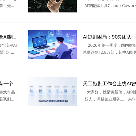
前，先给
AI智能体工具Claude Cowo
：图源：抖
重安全漏洞，攻击者可利用该漏
有，剧中的
nux虚拟机沙箱逃逸，在Mac
...
...
安徽卫视播出国内首部全AI制作非遗剧《桃花潭记》，AIGC剧集登陆上星平台
全流程AI
2026年第一季度，国内微
潭记》，
总量达到12.8万部，其中AI
1:50播
95%。AI工具大幅拉低短剧
演”，标志
槛，行业迎来前所未有的产能
.
但繁荣数据背后藏着残 ..
今年最火三部短剧，没有一个“正经团队”
游戏作品
大家好，我是黄新伟，AI创
着讽刺意
始人，深耕创业服务二十余年
在描述事
年全程陪着无数团队踩遍AI短
以来，已
坑。从最早期零门槛批量铺货
影视、游
在新规收紧、AI审核层层拦 