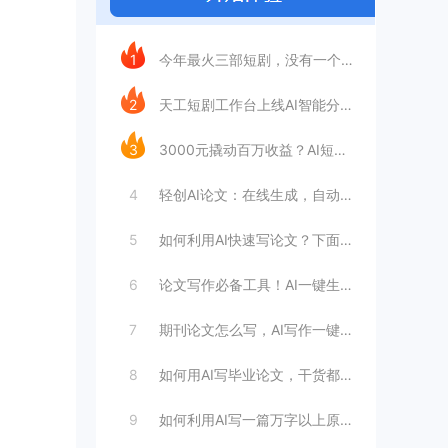
今日推荐
1
今年最火三部短剧，没有一个“正经团队”
2
天工短剧工作台上线AI智能分镜，普通人做
3
3000元撬动百万收益？AI短剧是否是靠
4
轻创AI论文：在线生成，自动完成毕业论文
5
如何利用AI快速写论文？下面这个方法教你
6
论文写作必备工具！AI一键生成万字论文，
7
期刊论文怎么写，AI写作一键生成！三分钟
8
如何用AI写毕业论文，干货都在这里
9
如何利用AI写一篇万字以上原创论文（步骤