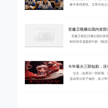
象中来得更快。文章开始之
大家看一张某AI短剧的截图
音AI短剧不知道大家发现没
男生，几乎都长一个样， 
安徽卫视近日播出国内首部
制作的非遗题材中剧《桃花
该剧正式登陆上星卫视，每晚2
出，片尾特别标注“AIGC导
着AI生成内容开始 ..
过去，如果说一部影视、
是由草台班子做的，多少带
味，但今年说这句话，不仅
实，甚至是一种褒奖。今年
有多部来自非专业创作者的
戏 ...