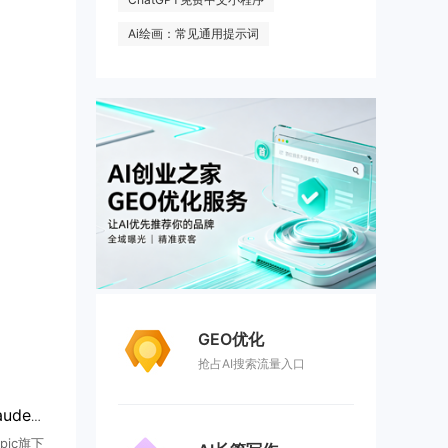
Ai绘画：常见通用提示词
GEO优化
抢占AI搜索流量入口
50 万Mac用户裸奔，Claude智能体爆沙箱逃逸漏洞可读写任意文件
pic旗下