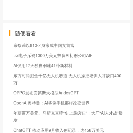
随便看看
宗馥莉以810亿身家成中国女首富
LG电子斥资1000万美元投资AI初创公司AIF
AI仅用17天独自创建41种新材料
东方时尚掘金千亿无人机赛道 无人机操控培训人才缺口400
万
OPPO发布安第斯大模型AndesGPT
OpenAI奥特曼：AI将像手机那样改变世界
年薪百万美元、马斯克直呼“史上最疯狂”！大厂“AI人才战”爆
发
ChatGPT 移动应用9月收入创纪录，达458万美元