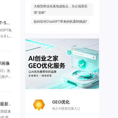
大模型商业化落地成焦点，办公场景应
用“尝鲜”
如何应对ChatGPT带来的机遇和挑战?
OpenAI免费用户升级GPT-5.6 Luna
tGPT免
.6 Lu
聊天服
都在社
全球画像
 日）发
亿用户使
“问答工
报 ...
GEO优化
小红书全面提速AI战略，最新动作曝光
抢占AI搜索流量入口
全面提速
小红书正