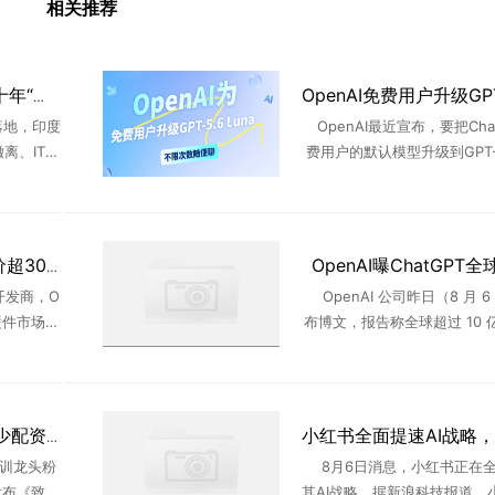
相关推荐
AI冲击印度IT外包，三十年“外包神话”破灭
落地，印度
OpenAI最近宣布，要把Cha
离、IT股
费用户的默认模型升级到GPT-5
正冲击印度
na，同时开放无限量的文本
026年6月
务。消息一出，不少免费用户
交平台上表示 ...
OpenAI曝ChatGPT
OpenAI首款AI硬件 售价超300美元
开发商，O
OpenAI 公司昨日（8 月 6
硬件市场。
布博文，报告称全球超过 10 
消费者的
用 ChatGPT，且使用方式从
面。据彭
具”转向“任务工具”。OpenAI 在
...
粉笔承认AI班为省成本少配资料
训龙头粉
8月6日消息，小红书正在
发布《致粉
其AI战略。据新浪科技报道，