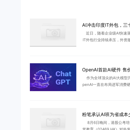
近日，随着企业级AI快速
IT外包行业持续承压，外资撤
大跌、裁员增加...如今，AI
延续三十年的“外包神话”。‌‌2
3日 ...
作为全球顶尖的AI大模型
penAI一直在布局进军消费
周四，围绕该公司首款面向
硬件产品，更多消息浮出水
博社知名记者马克·古尔曼 
8月6日晚间，港股公考培
笔教育（02469.HK）对外