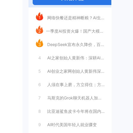
今日推荐
1
网络快餐还是精神断粮？AI生成文章已全面
2
​一季度AI投资火爆！国产大模型融资额暴
3
DeepSeek宣布永久降价，百万Tok
4
AI之家创始人黄新伟：深耕AI创业赛道，
5
AI创业之家网创始人黄新伟深耕AI创业赛
6
人须在事上磨，方立得住；方能静亦定，动亦
7
马斯克的Grok聊天机器人加速进军华尔街
8
比亚迪鲨鱼皮卡今年将在国内销售
9
AI时代美国年轻人就业骤变