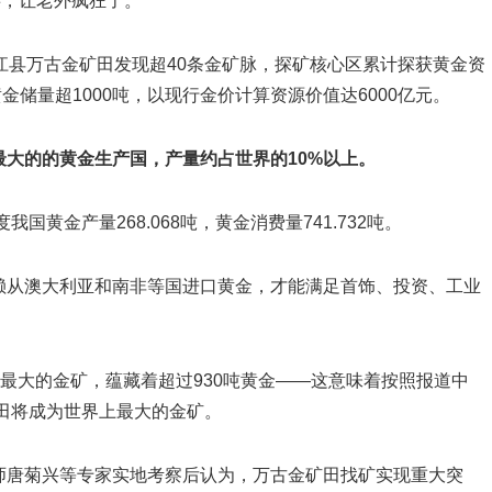
事，让老外疯狂了。
江县万古金矿田发现超40条金矿脉，探矿核心区累计探获黄金资
景黄金储量超1000吨，以现行金价计算资源价值达6000亿元。
大的的黄金生产国，产量约占世界的10%以上。
国黄金产量268.068吨，黄金消费量741.732吨。
赖从澳大利亚和南非等国进口黄金，才能满足首饰、投资、工业
量最大的金矿，蕴藏着超过930吨黄金——这意味着按照报道中
矿田将成为世界上最大的金矿。
师唐菊兴等专家实地考察后认为，万古金矿田找矿实现重大突