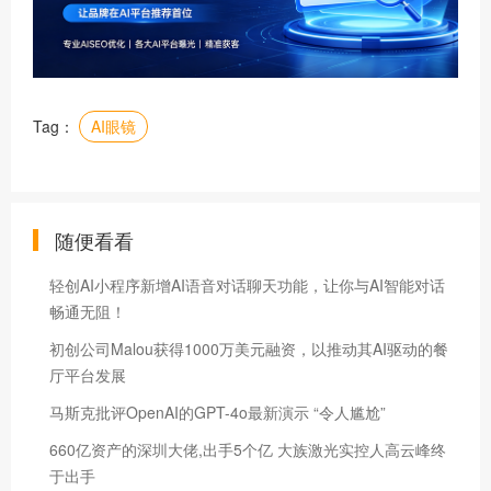
Tag：
AI眼镜
随便看看
轻创AI小程序新增AI语音对话聊天功能，让你与AI智能对话
畅通无阻！
初创公司Malou获得1000万美元融资，以推动其AI驱动的餐
厅平台发展
马斯克批评OpenAI的GPT-4o最新演示 “令人尴尬”
660亿资产的深圳大佬,出手5个亿 大族激光实控人高云峰终
于出手